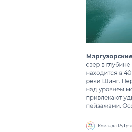
Маргузорские
озер в глубин
находится в 4
реки Шинг. Пер
над уровнем мо
привлекают уд
пейзажами. Осо
Команда РуТрэв