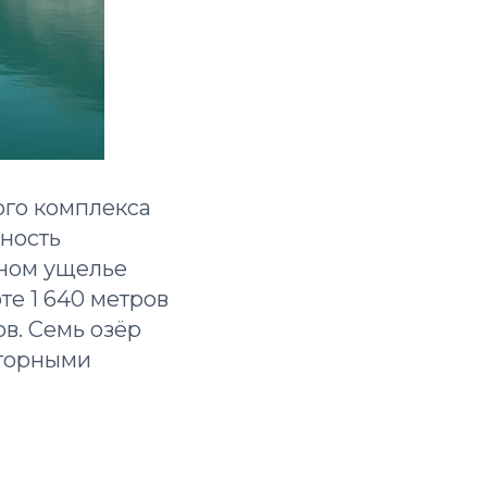
ого комплекса
ьность
нном ущелье
те 1 640 метров
ов. Семь озёр
 горными