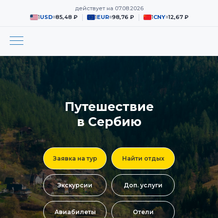
действует на
07.08.2026
1
USD
=
85,48 ₽
1
EUR
=
98,76 ₽
1
CNY
=
12,67 ₽
Путешествие
в Сербию
Заявка на тур
Найти отдых
Экскурсии
Доп. услуги
Авиабилеты
Отели