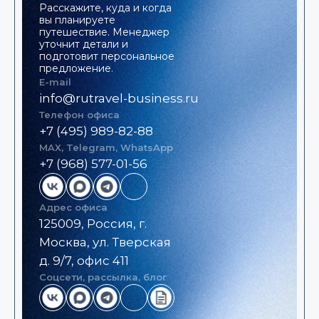
Расскажите, куда и когда
вы планируете
путешествие. Менеджер
уточнит детали и
подготовит персональное
предложение.
E-mail
info@rutravel-business.ru
Телефон офиса
+7 (495) 989-82-88
MAX, Telegram, WhatsApp
+7 (968) 577-01-56
Адрес офиса
125009, Россия, г.
Москва, ул. Тверская
д. 9/7, офис 411
Соцсети, рассылка, блог