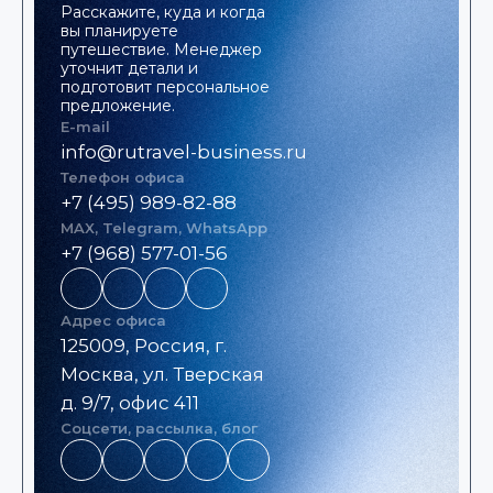
Расскажите, куда и когда
вы планируете
путешествие. Менеджер
уточнит детали и
подготовит персональное
предложение.
E-mail
info@rutravel-business.ru
Телефон офиса
+7 (495) 989-82-88
MAX, Telegram, WhatsApp
+7 (968) 577-01-56
Адрес офиса
125009, Россия, г.
Москва, ул. Тверская
д. 9/7, офис 411
Соцсети, рассылка, блог