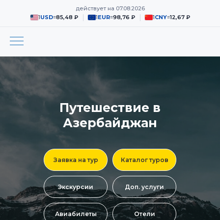
действует на
07.08.2026
1
USD
=
85,48 ₽
1
EUR
=
98,76 ₽
1
CNY
=
12,67 ₽
Путешествие в
Азербайджан
Заявка на тур
Каталог туров
Экскурсии
Доп. услуги
Авиабилеты
Отели