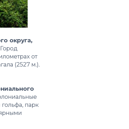
го округа,
Город
километрах от
ла (2527 м.).
ониального
колониальные
 гольфа, парк
лярными