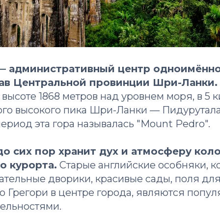
я — административный центр одноимённо
тав Центральной провинции Шри-Ланки.
высоте 1868 метров над уровнем моря, в 5 
о высокого пика Шри-Ланки — Пидуруталага
ериод эта гора называлась "Mount Pedro".
до сих пор хранит дух и атмосферу кол
о курорта.
Старые английские особняки, 
ательные дворики, красивые сады, поля для
ро Грегори в центре города, являются попу
ельностями.