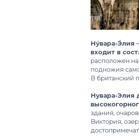
Ну́вара-Э́ли
входит в сос
расположен на 
подножия самог
В британский п
Нувара-Элия 
высокогорног
здания, очаров
Виктория, озе
достопримечат