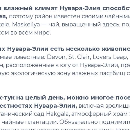
 влажный климат Нувара-Элия способс
ев,
поэтому район известен своими чайным
kele, Maskeliya — чай, выращенный здесь, п
ом во всём мире.
ях Нувара-Элии есть несколько живопи
мые известные: Devon, St. Clair, Lovers Leap,
н, расположенные к югу от Нувара-Элии, п
ную экологическую зону влажных пастбищ 
к-тук на целый день, можно многое пос
рестностях Нувара-Элии,
включая зрелищн
анический сад Hakgalа, атмосферный храм 
), чайные плантации. Обязательно поднимит