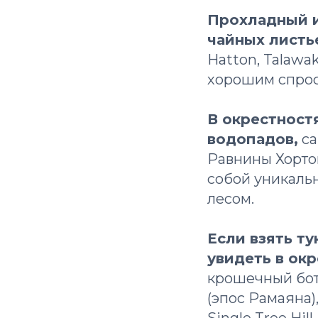
Прохладный и
чайных листь
Hatton, Talawa
хорошим спрос
В окрестност
водопадов,
са
Равнины Хорто
собой уникаль
лесом.
Если взять ту
увидеть в ок
крошечный бот
(эпос Рамаяна