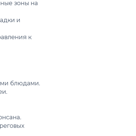
ные зоны на
адки и
равления к
ими блюдами.
еи.
онсана.
реговых