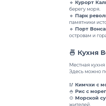
🔹
Курорт Кал
берегу моря.
🔹
Парк рево
памятники ист
🔹
Порт Вонса
островам и гор
🍜 Кухня 
Местная кухня
Здесь можно п
🥢
Кимчхи с м
🍚
Рис с море
🍲
Морской су
жителей.