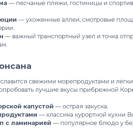
ма
— песчаные пляжи, гостиницы и спортив
люции
— ухоженные аллеи, смотровые площ
ории.
н
— важный транспортный узел и точка отп
ам.
Вонсана
 славится свежими морепродуктами и лёгк
опробовать лучшие вкусы прибрежной Кор
орской капустой
— острая закуска.
продуктами
— классика курортной кухни В
п с ламинарией
— популярное блюдо у бе