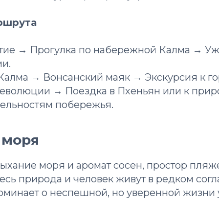
ршрута
ие → Прогулка по набережной Калма → Уж
и.
алма → Вонсанский маяк → Экскурсия к го
еволюции → Поездка в Пхеньян или к при
ельностям побережья.
у моря
ыхание моря и аромат сосен, простор пляж
десь природа и человек живут в редком согл
оминает о неспешной, но уверенной жизни 