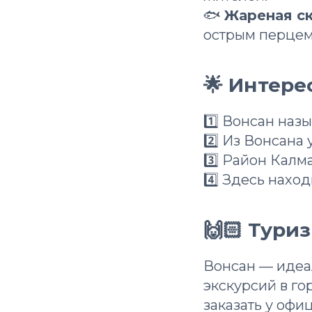
🐟
Жареная с
острым перцем
🌟 Интер
1️⃣ Вонсан на
2️⃣ Из Вонсана
3️⃣ Район Калм
4️⃣ Здесь нахо
🙌🏻 Тури
Вонсан — идеал
экскурсий в г
заказать у офи