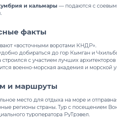
кумбрия и кальмары
— подаются с соевым
.
есные факты
зывают «восточными воротами КНДР».
 удобно добираться до гор Кымган и Чхильб
а строился с участием лучших архитекторов
дится военно-морская академия и морской у
зм и маршруты
ьное место для отдыха на море и отправна
орные регионы страны. Тур с посещением В
циального туроператора РуТрэвел.