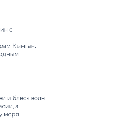
ин с
рам Кымган.
родным
ей и блеск волн
асии, а
у моря.