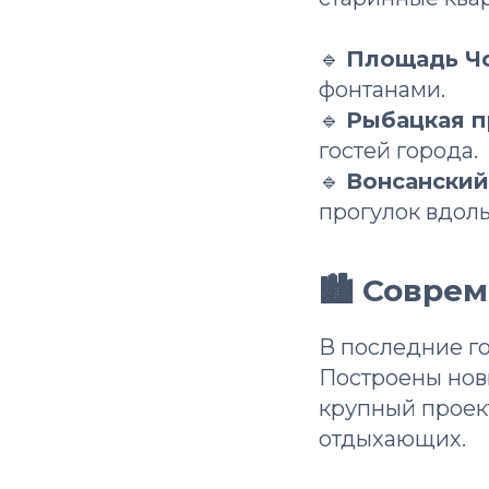
🔹
Площадь Ч
фонтанами.
🔹
Рыбацкая п
гостей города.
🔹
Вонсанский
прогулок вдоль
🏙 Совре
В последние го
Построены нов
крупный проек
отдыхающих.