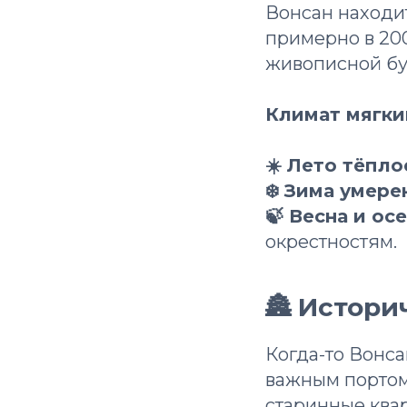
Вонсан находи
примерно в 20
живописной бу
Климат мягки
☀️ Лето тёпло
❄️ Зима умере
🍃 Весна и ос
окрестностям.
🏯 Истори
Когда-то Вонса
важным портом
старинные ква