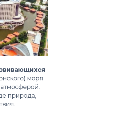
азвивающихся
онского) моря
 атмосферой.
де природа,
твия.