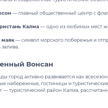
осон
— главный общественный центр с фла
ристань Калма
— одно из любимых мест ж
 маяк
— символ морского побережья и отпр
 залива.
менный Вонсан
ды город активно развивается как всесезон
ые набережные, гостиницы и туристические 
т — туристический район Калма, рассчитан