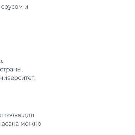
 соусом и
о.
 страны.
ниверситет.
я точка для
онасана можно