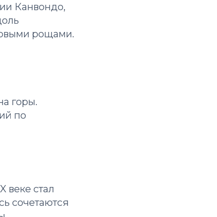
ции Канвондо,
доль
новыми рощами.
на горы.
ий по
X веке стал
сь сочетаются
ы.