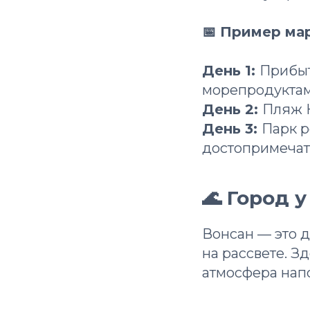
📅 Пример ма
День 1:
Прибыт
морепродуктам
День 2:
Пляж К
День 3:
Парк р
достопримечат
🌊 Город 
Вонсан — это д
на рассвете. З
атмосфера нап