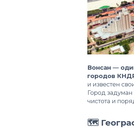
Вонсан — оди
городов КНД
и известен св
Город задуман 
чистота и пор
🗺 Геогра