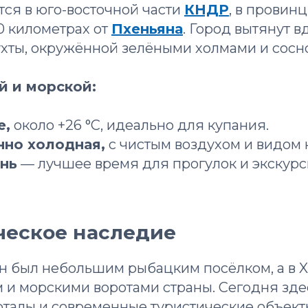
тся в юго-восточной части
КНДР
, в провин
0 километрах от
Пхеньяна
. Город вытянут в
хты, окружённой зелёными холмами и сос
й и морской:
е,
около +26 °C, идеально для купания.
нно холодная,
с чистым воздухом и видом 
ень
— лучшее время для прогулок и экскурс
ческое наследие
н был небольшим рыбацким посёлком, а в X
 и морскими воротами страны. Сегодня зде
рталы и современные туристические объект