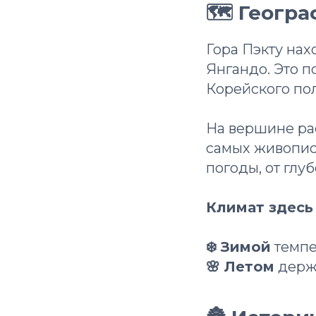
🗺 Геогра
Гора Пэкту нах
Янгандо. Это п
Корейского пол
На вершине ра
самых живописн
погоды, от глу
Климат здесь
❄️ Зимой
темпе
🌸 Летом
держи