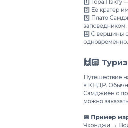
1️⃣ Гора Пэкту
2️⃣ Её кратер и
3️⃣ Плато Сам
заповедником.
4️⃣ С вершины 
одновременно.
🙌🏻 Тури
Путешествие н
в КНДР. Обычн
Самджиён с пр
можно заказать
📅 Пример ма
Чхонджи → Во