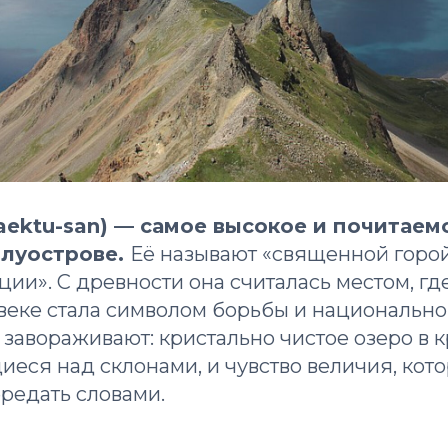
aektu-san) — самое высокое и почитаем
луострове.
Её называют «священной горо
ии». С древности она считалась местом, г
X веке стала символом борьбы и национально
завораживают: кристально чистое озеро в к
иеся над склонами, и чувство величия, кот
редать словами.