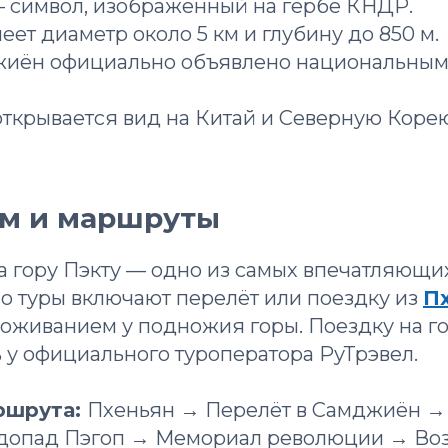
 — символ, изображённый на гербе КНДР.
меет диаметр около 5 км и глубину до 850 м.
джиён официально объявлено национальны
открывается вид на Китай и Северную Коре
зм и маршруты
а гору Пэкту — одно из самых впечатляющ
о туры включают перелёт или поездку из
П
оживанием у подножия горы. Поездку на го
 у официального туроператора РуТрэвел.
ршрута:
Пхеньян → Перелёт в Самджиён →
допад Пэгоп → Мемориал революции → Во