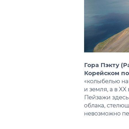
Гора Пэкту (P
Корейском по
«колыбелью нац
и земля, а в X
Пейзажи здесь 
облака, стелющ
невозможно пе