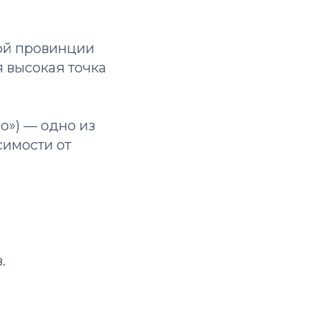
ной провинции
я высокая точка
о») — одно из
симости от
.