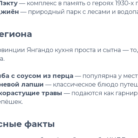
Пэкту
— комплекс в память о героях 1930-х 
джиён
— природный парк с лесами и водоп
региона
винции Янгандо кухня проста и сытна — то,
а.
ба с соусом из перца
— популярна у мест
чневой лапши
— классическое блюдо путеш
корастущие травы
— подаются как гарнир
епёшек.
есные факты