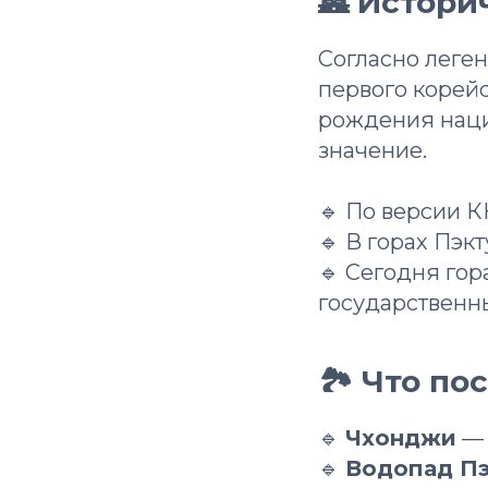
🏯 Истори
Согласно леген
первого корейс
рождения наци
значение.
🔹 По версии К
🔹 В горах Пэк
🔹 Сегодня го
государственны
🏞 Что по
🔹
Чхонджи
— 
🔹
Водопад П