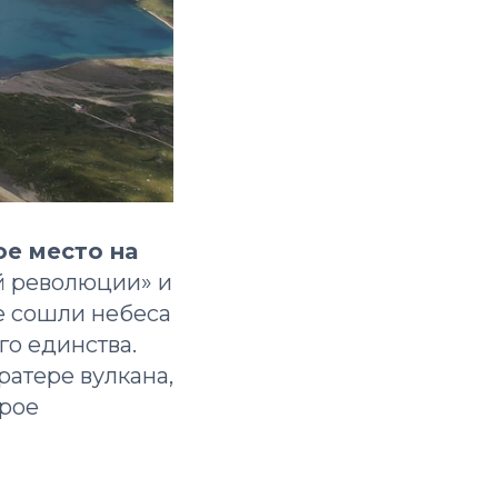
ое место на
й революции» и
де сошли небеса
го единства.
ратере вулкана,
орое