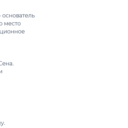
 основатель
о место
юционное
Сена.
и
у.