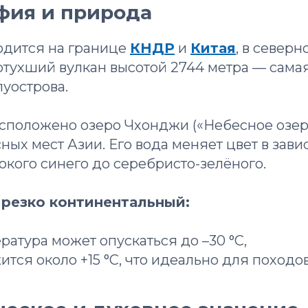
фия и природа
одится на границе
КНДР
и
Китая
, в север
отухший вулкан высотой 2744 метра — сама
уострова.
сположено озеро Чхонджи («Небесное озер
ых мест Азии. Его вода меняет цвет в зави
бокого синего до серебристо-зелёного.
 резко континентальный:
ратура может опускаться до –30 °C,
тся около +15 °C, что идеально для походов