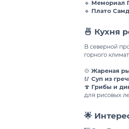
🔹
Мемориал 
🔹
Плато Сам
🍜 Кухня 
В северной про
горного климат
🍲
Жареная ры
🥢
Суп из гре
🍄
Грибы и ди
для рисовых л
🌟 Интер