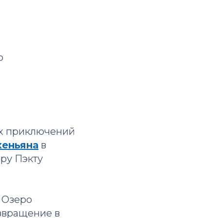
м
ю
их приключений
хеньяна
в
ру Пэкту
 Озеро
звращение в