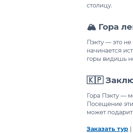
столицу.
🏔 Гора л
Пэкту — это не
начинается ист
горы видишь н
🇰🇵 Закл
Гора Пэкту — м
Посещение эти
может подарит
Заказать тур
|