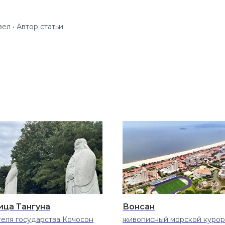
ел • Автор статьи
ица Тангуна
Вонсан
теля государства Кочосон
живописный морской курор