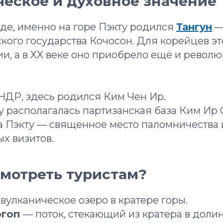
ческое и духовное значение
де, именно на горе Пэкту родился
Тангун
—
кого государства Кочосон. Для корейцев эт
и, а в XX веке оно приобрело ещё и револ
НДР, здесь родился Ким Чен Ир.
ту располагалась партизанская база Ким Ир 
ра Пэкту — священное место паломничества 
х визитов.
смотреть туристам?
вулканическое озеро в кратере горы.
эгоп
— поток, стекающий из кратера в долин