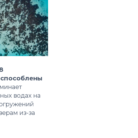
8
испособлены
оминает
тных водах на
погружений
верам из-за