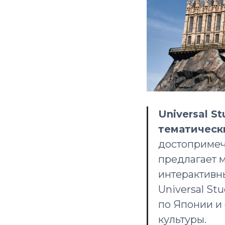
Universal S
тематическ
достопримеч
предлагает 
интерактивны
Universal S
по Японии и
культуры.