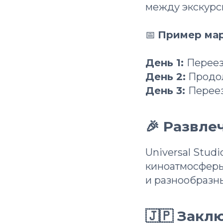
между экскурс
📅
Пример ма
День 1:
Переез
День 2:
Продол
День 3:
Переез
🎉 Развле
Universal Stud
киноатмосферы
и разнообразн
🇯🇵 Закл