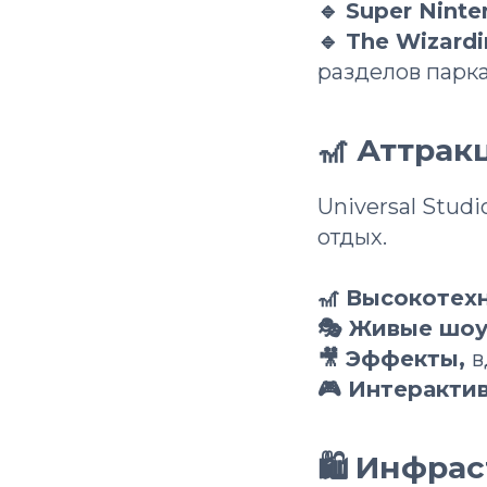
🔹 Super Nint
🔹 The Wizardi
разделов парка
🎢 Аттрак
Universal Stud
отдых.
🎢 Высокоте
🎭 Живые шо
🎥 Эффекты,
в
🎮 Интеракти
🛍 Инфрас