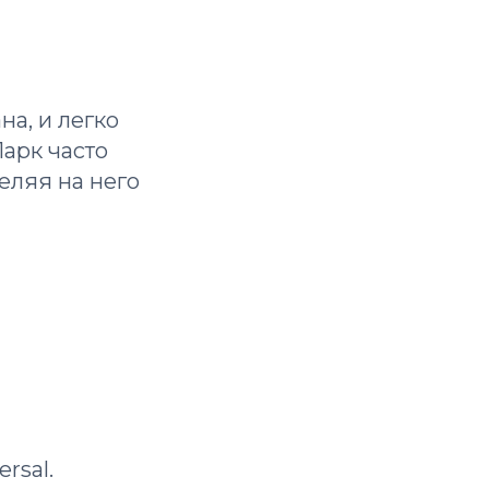
на, и легко
Парк часто
еляя на него
rsal.