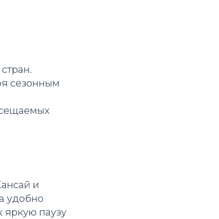
 стран.
аря сезонным
посещаемых
Кансай и
а удобно
ак яркую паузу