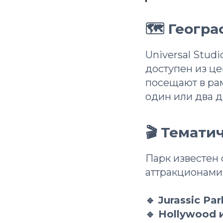
🗺 Геогр
Universal Studi
доступен из це
посещают в ра
один или два д
🎬 Темати
Парк известен
аттракционами
🔹 Jurassic Pa
🔹 Hollywood 