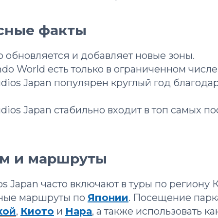
есные факты
но обновляется и добавляет новые зоны.
endo World есть только в ограниченном числе
Studios Japan популярен круглый год благод
Studios Japan стабильно входит в топ самых 
зм и маршруты
ios Japan часто включают в туры по региону 
ные маршруты по
Японии
. Посещение парк
кой
,
Киото
и
Нара
, а также использовать к