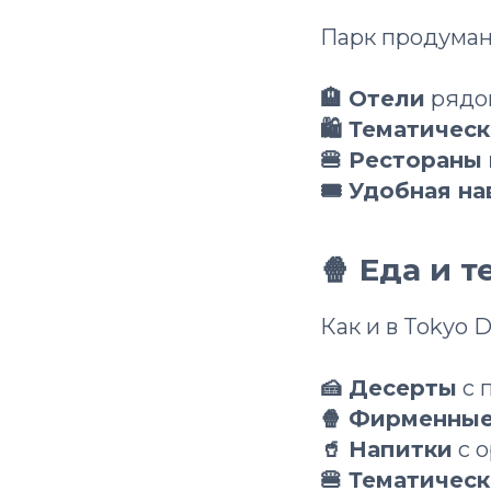
Парк продуман
🏨 Отели
рядом
🛍 Тематичес
🍔 Рестораны
🎟 Удобная на
🍿 Еда и 
Как и в Tokyo D
🍰 Десерты
с 
🍿 Фирменные
🥤 Напитки
с о
🍔 Тематичес