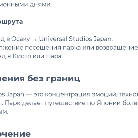
ионными днями.
ршрута
д в Осаку → Universal Studios Japan.
жение посещения парка или возвращение 
д в Киото или Нара.
чения без границ
ios Japan — это концентрация эмоций, техно
. Парк делает путешествие по Японии бол
ым.
ючение