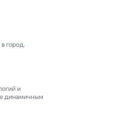
в город.
логий и
ее динамичным