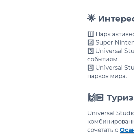
🌟 Интер
1️⃣ Парк актив
2️⃣ Super Nint
3️⃣ Universal 
событиям.
4️⃣ Universal 
парков мира.
🙌🏻 Тури
Universal Stud
комбинирован
сочетать с
Оса