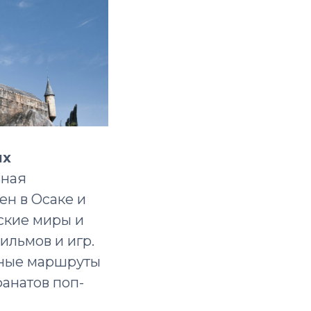
ых
ьная
ен в Осаке и
ские миры и
ильмов и игр.
нные маршруты
анатов поп-