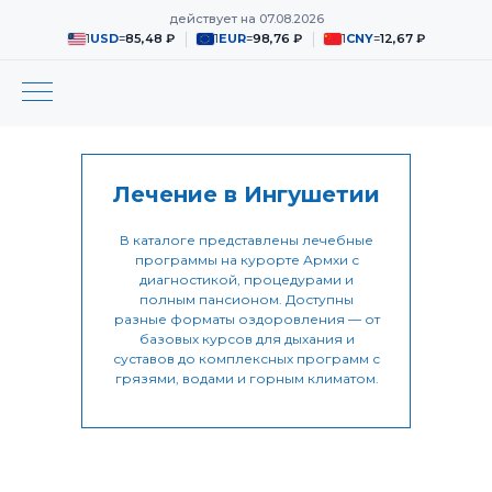
действует на
07.08.2026
1
USD
=
85,48 ₽
1
EUR
=
98,76 ₽
1
CNY
=
12,67 ₽
Лечение в Ингушетии
В каталоге представлены лечебные
программы на курорте Армхи с
диагностикой, процедурами и
полным пансионом. Доступны
разные форматы оздоровления — от
базовых курсов для дыхания и
суставов до комплексных программ с
грязями, водами и горным климатом.