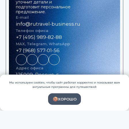
уточнит детали и
подготовит персональное
предложение.
E-mail
info@rutravel-business.ru
Телефон офиса
+7 (495) 989-82-88
MAX, Telegram, WhatsApp
+7 (968) 577-01-56
Адрес офиса
125009, Россия, г.
Москва, ул. Тверская
Мы используем cookies, чтобы сайт работал корректно и показывал вам
актуальные программы для путешествий
д. 9/7, офис 411
Соцсети, рассылка, блог
ХОРОШО