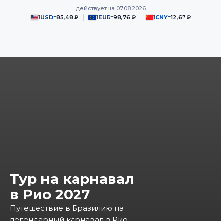
действует на
07.08.2026
1
USD
=
85,48 ₽
1
EUR
=
98,76 ₽
1
CNY
=
12,67 ₽
Тур на карнавал
в Рио 2027
Путешествие в Бразилию на
легендарный карнавал в Рио-