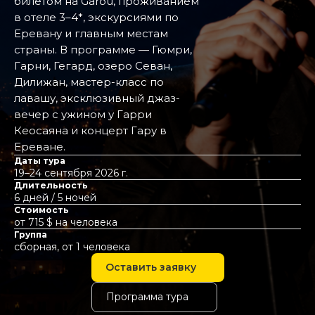
билетом на Garou, проживанием
в отеле 3–4*, экскурсиями по
Еревану и главным местам
страны. В программе — Гюмри,
Гарни, Гегард, озеро Севан,
Дилижан, мастер-класс по
лавашу, эксклюзивный джаз-
вечер с ужином у Гарри
Кеосаяна и концерт Гару в
Ереване.
Даты тура
19–24 сентября 2026 г.
Длительность
6 дней / 5 ночей
Стоимость
от 715 $ на человека
Группа
сборная, от 1 человека
Оставить заявку
Программа тура