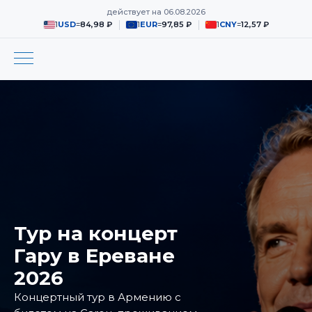
действует на
06.08.2026
1
USD
=
84,98 ₽
1
EUR
=
97,85 ₽
1
CNY
=
12,57 ₽
Тур на концерт
Гару в Ереване
2026
Концертный тур в Армению с