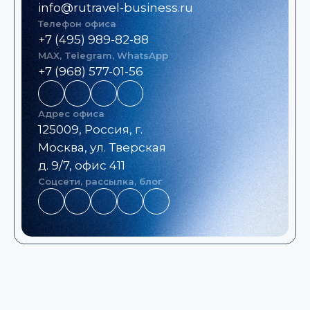
info@rutravel-business.ru
Телефон офиса
+7 (495) 989-82-88
MAX, Telegram, WhatsApp
+7 (968) 577-01-56
Адрес офиса
125009, Россия, г.
Москва, ул. Тверская
д. 9/7, офис 411
Соцсети, рассылка, блог