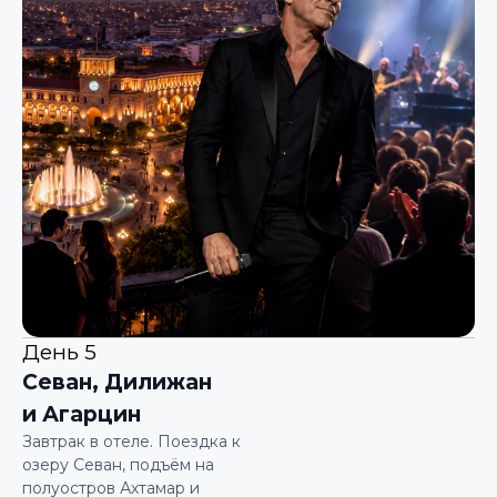
День 5
Севан, Дилижан
и Агарцин
Завтрак в отеле. Поездка к
озеру Севан, подъём на
полуостров Ахтамар и