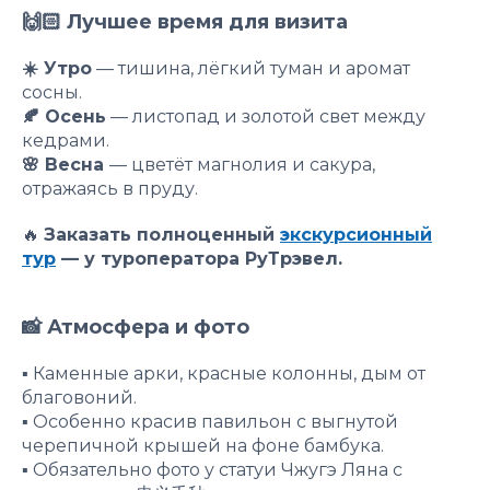
🙌🏻 Лучшее время для визита
☀️ Утро
— тишина, лёгкий туман и аромат
сосны.
🍂 Осень
— листопад и золотой свет между
кедрами.
🌸 Весна
— цветёт магнолия и сакура,
отражаясь в пруду.
🔥
Заказать полноценный
экскурсионный
тур
— у туроператора РуТрэвел.
📸 Атмосфера и фото
▪️ Каменные арки, красные колонны, дым от
благовоний.
▪️ Особенно красив павильон с выгнутой
черепичной крышей на фоне бамбука.
▪️ Обязательно фото у статуи Чжугэ Ляна с