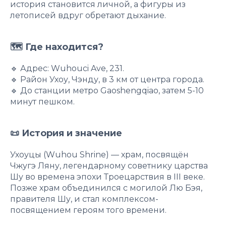
история становится личной, а фигуры из
летописей вдруг обретают дыхание.
🗺 Где находится?
🔹 Адрес: Wuhouci Ave, 231.
🔹 Район Ухоу, Чэнду, в 3 км от центра города.
🔹 До станции метро Gaoshengqiao, затем 5-10
минут пешком.
📜 История и значение
Ухоуцы (Wuhou Shrine) — храм, посвящён
Чжугэ Ляну, легендарному советнику царства
Шу во времена эпохи Троецарствия в III веке.
Позже храм объединился с могилой Лю Бэя,
правителя Шу, и стал комплексом-
посвящением героям того времени.