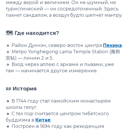
между верой и величием. Он не шумный, не
туристический — он сосредоточенный. Здесь
пахнет сандалом, а воздух будто шепчет мантру.
🗺 Где находится?
🔹 Район Дунчэн, северо-восток центра
Пекина
.
🔹 Метро Yonghegong Lama Temple Station (雍和
宫站) — линии 2 и 5.
🔹 Вход через аллею с арками и львами, уже
там — начинается другое измерение.
📜 История
🔸 В 1744 году стал ламойским монастырём
школы гелуг.
🔸 С тех пор считается центром тибетского
буддизма в
Китае
.
🔸 Построен в 1694 году как резиденция