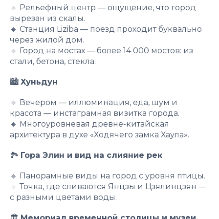
🔹 Рельефный центр — ощущение, что город
вырезан из скалы.
🔹 Станция Liziba — поезд проходит буквально
через жилой дом.
🔹 Город на мостах — более 14 000 мостов: из
стали, бетона, стекла.
🏙
Хуньдун
🔹 Вечером — иллюминация, еда, шум и
красота — инстаграмная визитка города.
🔹 Многоуровневая древне-китайская
архитектура в духе «Ходячего замка Хаула».
🏞
Гора Элин и вид на слияние рек
🔹 Панорамные виды на город с уровня птицы.
🔹 Точка, где сливаются Янцзы и Цзялинцзян —
с разными цветами воды.
🏛
Мемориал временной столицы и музеи