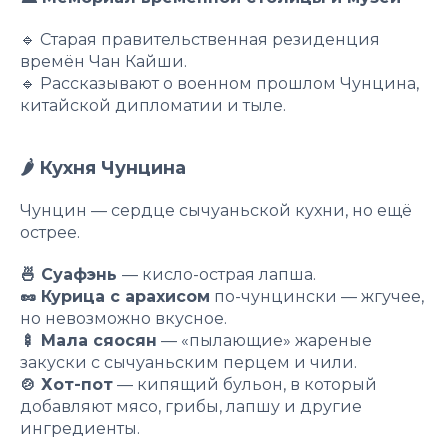
🔹 Старая правительственная резиденция
времён Чан Кайши.
🔹 Рассказывают о военном прошлом Чунцина,
китайской дипломатии и тыле.
🌶 Кухня Чунцина
Чунцин — сердце сычуаньской кухни, но ещё
острее.
🍜 Суафэнь
— кисло-острая лапша.
🥜 Курица с арахисом
по-чунцински — жгучее,
но невозможно вкусное.
🍢 Мала сяосян
— «пылающие» жареные
закуски с сычуаньским перцем и чили.
🍲 Хот-пот
— кипящий бульон, в который
добавляют мясо, грибы, лапшу и другие
ингредиенты.