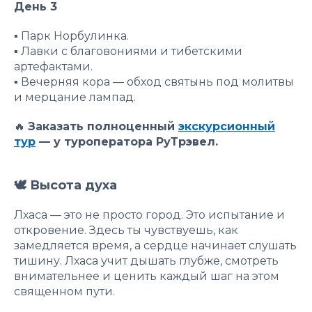
День 3
▪️ Парк Норбулинка.
▪️ Лавки с благовониями и тибетскими
артефактами.
▪️ Вечерняя кора — обход святынь под молитвы
и мерцание лампад.
🔥
Заказать полноценный
экскурсионный
тур
— у туроператора РуТрэвел.
🕊 Высота духа
Лхаса — это не просто город. Это испытание и
откровение. Здесь ты чувствуешь, как
замедляется время, а сердце начинает слушать
тишину. Лхаса учит дышать глубже, смотреть
внимательнее и ценить каждый шаг на этом
священном пути.