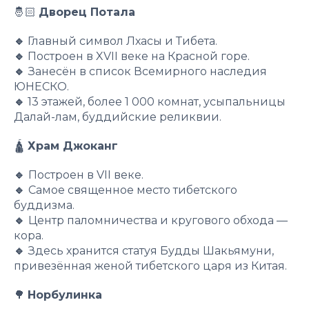
🤴🏻
Дворец Потала
🔹
Главный символ Лхасы и Тибета.
🔹
Построен в XVII веке на Красной горе.
🔹
Занесён в список Всемирного наследия
ЮНЕСКО.
🔹
13 этажей, более 1 000 комнат, усыпальницы
Далай-лам, буддийские реликвии.
🛕
Храм Джоканг
🔹
Построен в VII веке.
🔹
Самое священное место тибетского
буддизма.
🔹
Центр паломничества и кругового обхода —
кора.
🔹
Здесь хранится статуя Будды Шакьямуни,
привезённая женой тибетского царя из Китая.
🌳
Норбулинка