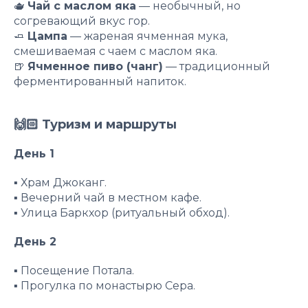
🫖
Чай с маслом яка
— необычный, но
согревающий вкус гор.
🧈
Цампа
— жареная ячменная мука,
смешиваемая с чаем с маслом яка.
🍺
Ячменное пиво (чанг)
— традиционный
ферментированный напиток.
🙌🏻 Туризм и маршруты
День 1
▪️ Храм Джоканг.
▪️ Вечерний чай в местном кафе.
▪️ Улица Баркхор (ритуальный обход).
День 2
▪️ Посещение Потала.
▪️ Прогулка по монастырю Сера.