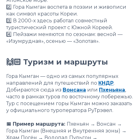
Японское море.
2️⃣ Гора Кымган воспета в поэзии и живописи
как символ красоты Кореи.
3️⃣ В 2000-х здесь работал совместный
туристический проект с Южной Кореей.
4️⃣ Пейзажи меняются по сезонам: весной —
«Изумрудная», осенью — «Золотая».
🙌🏻 Туризм и маршруты
Гора Кымган — одно из самых популярных
направлений для путешествий по
КНДР
.
Добираются сюда из
Вонсана
или
Пхеньяна
,
часто в рамках туров по восточному побережью.
Тур с посещением горы Кымган можно заказать
у официального туроператора РуТрэвел.
📅 Пример маршрута:
Пхеньян → Вонсан →
Гора Кымган (Внешняя и Внутренняя зоны) →
Храм Погён → Водопад Пульгон →