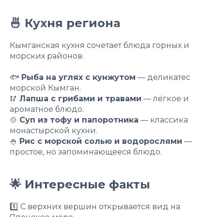
🍜 Кухня региона
Кымганская кухня сочетает блюда горных и
морских районов.
🐟
Рыба на углях с кунжутом
— деликатес
морской Кымган.
🥢
Лапша с грибами и травами
— лёгкое и
ароматное блюдо.
🍲
Суп из тофу и папоротника
— классика
монастырской кухни.
🍚
Рис с морской солью и водорослями
—
простое, но запоминающееся блюдо.
🌟 Интересные факты
1️⃣ С верхних вершин открывается вид на