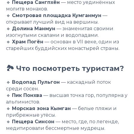
🔹
Пещера Сангпхён
— место уединённых
молитв монахов.
🔹
Смотровая площадка Кумганмун
—
открывает лучший вид на вершины.
🔹
Долина Манмун
— знаменитая своими
изогнутыми скалами и водопадами.
🔹
Храм Погён
— основан в VII веке, один из
старейших буддийских монастырей страны.
🏞 Что посмотреть туристам?
🔹
Водопад Пульгон
— каскадный поток
среди сосен.
🔹
Пик Понхва
— высшая точка гор, популярна у
альпинистов.
🔹
Морская зона Кымган
— белые пляжи и
прибрежные утёсы.
🔹
Пещера Синсон
— место, где, по легенде,
медитировали бессмертные мудрецы.