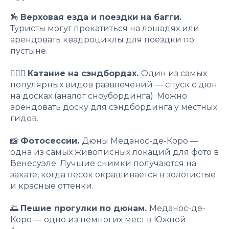
🏇
Верховая езда и поездки на багги.
Туристы могут прокатиться на лошадях или
арендовать квадроциклы для поездки по
пустыне.
🏄🏻‍♂️
Катание на сэндбордах.
Один из самых
популярных видов развлечений — спуск с дюн
на досках (аналог сноубординга). Можно
арендовать доску для сэндбординга у местных
гидов.
📸
Фотосессии.
Дюны Меданос-де-Коро —
одна из самых живописных локаций для фото в
Венесуэле. Лучшие снимки получаются на
закате, когда песок окрашивается в золотистые
и красные оттенки.
🌅
Пешие прогулки по дюнам.
Меданос-де-
Коро — одно из немногих мест в Южной