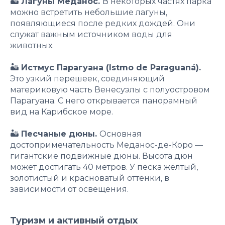
🏜
Лагуны Меданос.
В некоторых частях парка
можно встретить небольшие лагуны,
появляющиеся после редких дождей. Они
служат важным источником воды для
животных.
🏜
Истмус Парагуана (Istmo de Paraguaná).
Это узкий перешеек, соединяющий
материковую часть Венесуэлы с полуостровом
Парагуана. С него открывается панорамный
вид на Карибское море.
🏜
Песчаные дюны.
Основная
достопримечательность Меданос-де-Коро —
гигантские подвижные дюны. Высота дюн
может достигать 40 метров. У песка жёлтый,
золотистый и красноватый оттенки, в
зависимости от освещения.
Туризм и активный отдых