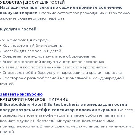
УДОБСТВА | ДОСУГ ДЛЯ ГОСТЕЙ
Насладитесь прогулкой по саду или примите солнечную
ванну на террасе.
Отель не оставит вас равнодушным. И вы точно
захотите сюда вернуться ещё раз.
К услугам гостей:
•
75 номеров: 1-я очередь.
•
Круглосуточный бизнес-центр.
•
Бассейн для взрослых и детей.
•
Современное аудиовизуальное оборудование.
•
Высокоскоростной доступ в Интернет во всех зонах.
•
2 зала для корпоративных или светских мероприятий.
•
Спортзал, лобби-бар, услуги парковщика и крытая парковка.
•
1 ресторан с разнообразной национальной и международной
кухней.
Заказать экскурсию
КАТЕГОРИИ НОМЕРОВ | ПИТАНИЕ
В Eurobuilding Hotel & Suites Lecheria в номерах для гостей
предусмотрены сейф и телевизор с плоским экраном.
Во всех
номерах установлена кофемашина, а также собственная ванная
комната с душем и бесплатными туалетно-косметическими
принадлежностями. В некоторых номерах установлена мини-кухня с
плитой.