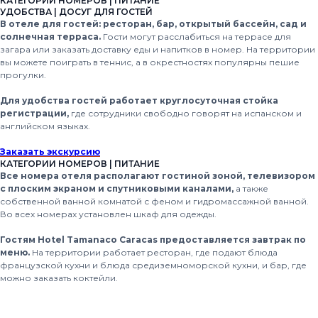
КАТЕГОРИИ НОМЕРОВ | ПИТАНИЕ
УДОБСТВА | ДОСУГ ДЛЯ ГОСТЕЙ
В отеле для гостей: ресторан, бар, открытый бассейн, сад и
солнечная терраса.
Гости могут расслабиться на террасе для
загара или заказать доставку еды и напитков в номер. На территории
вы можете поиграть в теннис, а в окрестностях популярны пешие
прогулки.
Для удобства гостей работает круглосуточная стойка
регистрации,
где сотрудники свободно говорят на испанском и
английском языках.
Заказать экскурсию
КАТЕГОРИИ НОМЕРОВ | ПИТАНИЕ
Все номера отеля располагают гостиной зоной, телевизором
с плоским экраном и спутниковыми каналами,
а также
собственной ванной комнатой с феном и гидромассажной ванной.
Во всех номерах установлен шкаф для одежды.
Гостям Hotel Tamanaco Caracas предоставляется завтрак по
меню.
На территории работает ресторан, где подают блюда
французской кухни и блюда средиземноморской кухни, и бар, где
можно заказать коктейли.