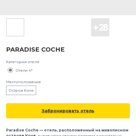
PARADISE COCHE
Категория отеля
Отели 4*
Местоположение
Остров Коче
Забронировать отель
Paradise Coche — отель, расположенный на живописном
острове Коче,
знаменитом своими пляжами и кристально