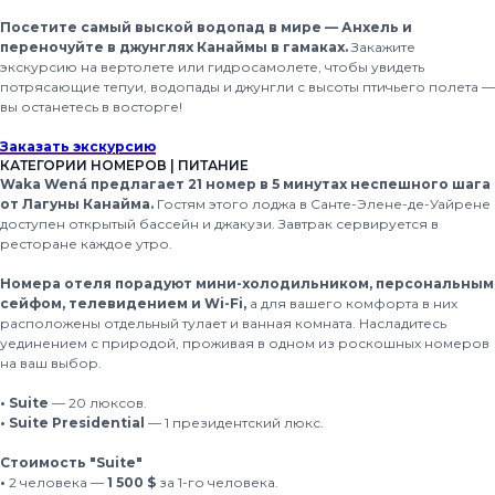
Посетите самый выской водопад в мире — Анхель и
переночуйте в джунглях Канаймы в гамаках.
Закажите
экскурсию на вертолете или гидросамолете, чтобы увидеть
потрясающие тепуи, водопады и джунгли с высоты птичьего полета —
вы останетесь в восторге!
Заказать экскурсию
КАТЕГОРИИ НОМЕРОВ | ПИТАНИЕ
Waka Wená предлагает 21 номер в 5 минутах неспешного шага
от Лагуны Канайма.
Гостям этого лоджа в Санте-Элене-де-Уайрене
доступен открытый бассейн и джакузи. Завтрак сервируется в
ресторане каждое утро.
Номера отеля порадуют мини-холодильником, персональным
сейфом, телевидением и Wi-Fi,
а для вашего комфорта в них
расположены отдельный тулает и ванная комната. Насладитесь
уединением с природой, проживая в одном из роскошных номеров
на ваш выбор.
• Suite
— 20 люксов.
• Suite Presidential
— 1 президентский люкс.
Стоимость "Suite"
•
2 человека —
1 500 $
за 1-го человека.