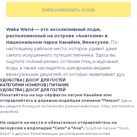
Забронировать отель
Waka Wená — это эксклюзивный лодж,
расположенный на острове «Анатолия» в
Национальном парке Канайма, Венесуэла.
По-
настоящему райское место, которое удивит даже
самого искушенного путешественника. Здесь вы
ощутите полный релакс от пения птиц и журчания
воды, а также насладитесь шикарными видами
венесуэльских джунглей, от которых захватывает дух.
УДОБСТВА | ДОСУГ ДЛЯ ГОСТЕЙ
КАТЕГОРИИ НОМЕРОВ | ПИТАНИЕ
УДОБСТВА | ДОСУГ ДЛЯ ГОСТЕЙ
Покатайтесь на sup-сёрфах по лагуне Канайме или
отправляйтесь в деревню индейцев племени "Пемон".
Здесь
вы увидите большое количество разныз животных: птиц, рептилий и
амфибий.
Не сидите на месте и обязательно отправляйтесь на
экскурсию к водопадам "Сапо" и "Ача",
голубой лагуне "Позо
Азул" и другим близлежащим достопримечательностям.