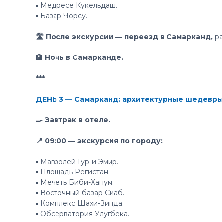
▪️ Медресе Кукельдаш.
▪️ Базар Чорсу.
🛣 После экскурсии — переезд в Самарканд,
р
🏨 Ночь в Самарканде.
***
ДЕНЬ 3 — Самарканд: архитектурные шедевр
🍳 Завтрак в отеле.
📍 09:00 — экскурсия по городу:
▪️ Мавзолей Гур-и Эмир.
▪️ Площадь Регистан.
▪️ Мечеть Биби-Ханум.
▪️ Восточный базар Сиаб.
▪️ Комплекс Шахи-Зинда.
▪️ Обсерватория Улугбека.