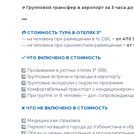
✈️ Групповой трансфер в аэропорт за 3 часа до
***
💳 СТОИМОСТЬ ТУРА В ОТЕЛЯХ 3*
— на человека при размещении в ½ DBL =
от 470 
— на человека при одноместном размещении =
от
✅ ЧТО ВКЛЮЧЕНО В СТОИМОСТЬ
1️⃣ Проживание в уютных отелях 3* (BB).
2️⃣ Групповые встречи и проводы в аэропорту.
3️⃣ Групповые экскурсии с гидом по программе.
4️⃣ Комфортабельный транспорт с кондиционером н
5️⃣ При группе от 8 человек — доп. сопровождающи
❌ ЧТО НЕ ВКЛЮЧЕНО В СТОИМОСТЬ
1️⃣ Медицинская страховка.
2️⃣ Перелет из вашего города до Узбекистана и об
3️⃣ Обеды и ужины, алкогольные и прохладительные