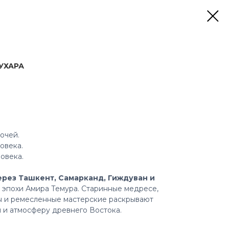
УХАРА
ночей.
овека.
ловека.
ерез Ташкент, Самарканд, Гиждуван и
эпохи Амира Темура. Старинные медресе,
ы и ремесленные мастерские раскрывают
 и атмосферу древнего Востока.