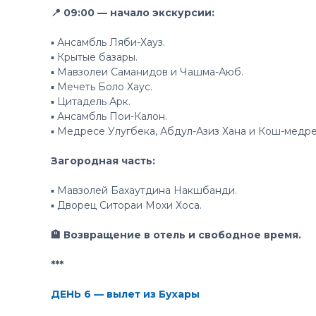
📍 09:00 — начало экскурсии:
▪️ Ансамбль Ляби-Хауз.
▪️ Крытые базары.
▪️ Мавзолеи Саманидов и Чашма-Аюб.
▪️ Мечеть Боло Хаус.
▪️ Цитадель Арк.
▪️ Ансамбль Пои-Калон.
▪️ Медресе Улугбека, Абдул-Азиз Хана и Кош-медре
Загородная часть:
▪️ Мавзолей Бахаутдина Накшбанди.
▪️ Дворец Ситораи Мохи Хоса.
🏨 Возвращение в отель и свободное время.
***
ДЕНЬ 6 — вылет из Бухары