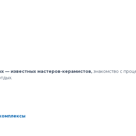
ых — известных мастеров-керамистов,
знакомство с проце
отдых.
 комплексы