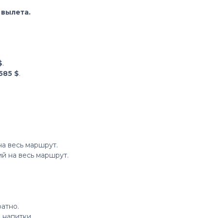
 вылета.
$
.
585 $
.
а весь маршрут.
й на весь маршрут.
ратно.
 напитки.