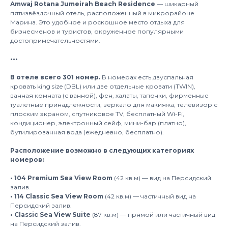
Amwaj Rotana Jumeirah Beach Residence
— шикарный
пятизвёздочный отель, расположенный в микрорайоне
Марина. Это удобное и роскошное место отдыха для
бизнесменов и туристов, окруженное популярными
достопримечательностями.
•••
В отеле всего 301 номер.
В номерах есть двуспальная
кровать king size (DBL) или две отдельные кровати (TWIN),
ванная комната (с ванной), фен, халаты, тапочки, фирменные
туалетные принадлежности, зеркало для макияжа, телевизор с
плоским экраном, спутниковое TV, бесплатный Wi-Fi,
кондиционер, электронный сейф, мини-бар (платно),
бутилированная вода (ежедневно, бесплатно).
Расположение возможно в следующих категориях
номеров:
• 104 Premium Sea View Room
(42 кв.м) — вид на Персидский
залив.
• 114 Classic Sea View Room
(42 кв.м) — частичный вид на
Персидский залив.
• Classic Sea View Suite
(87 кв.м) — прямой или частичный вид
на Персидский залив.