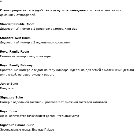
•••
Отель предлагает все удобства и услуги пятизвездочного отеля
в сочетании с
домашней атмосферой.
Standard Double Room
Двухместный номер с 1 кроватью размера King-size
Standard Twin Room
Двухместный номер с 2 отдельными кроватями
Royal Family Room
Семейный номер с видом на горы
Royal Family Balcony
Просторные номера с видом на гору Альборз, идеально для семей с маленькими детьми
или людей, путешествующих вместе
Junior Suite
Полулюкс
Signature Suite
Номер с отдельной гостиной, располагает смежной гостевой комнатой
Royal Suite
Люкс, отличается включением дополнительных услуг
Signature Palace Suite
Эксклюзивные люксы Espinas Palace