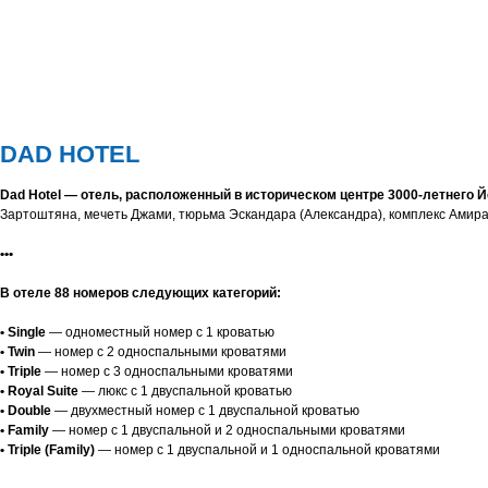
DAD HOTEL
Dad Hotel — отель, расположенный в историческом центре 3000-летнего 
Зартоштяна, мечеть Джами, тюрьма Эскандара (Александра), комплекс Амира
•••
В отеле 88 номеров следующих категорий:
• Single
— одноместный номер с 1 кроватью
• Twin
— номер с 2 односпальными кроватями
• Triple
— номер с 3 односпальными кроватями
• Royal Suite
— люкс с 1 двуспальной кроватью
• Double
— двухместный номер с 1 двуспальной кроватью
• Family
— номер с 1 двуспальной и 2 односпальными кроватями
• Triple (Family)
— номер с 1 двуспальной и 1 односпальной кроватями