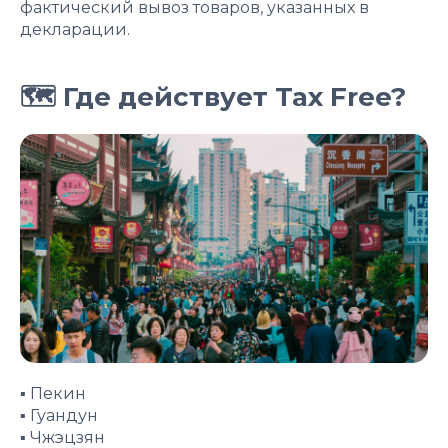
фактический вывоз товаров, указанных в
декларации.
🗺 Где действует Tax Free?
▪️ Пекин
▪️ Гуандун
▪️ Чжэцзян