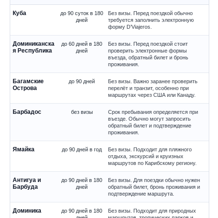
Куба
до 90 суток в 180
Без визы. Перед поездкой обычно
дней
требуется заполнить электронную
форму D’Viajeros.
Доминиканска
до 60 дней в 180
Без визы. Перед поездкой стоит
я Республика
дней
проверить электронные формы
въезда, обратный билет и бронь
проживания.
Багамские
до 90 дней
Без визы. Важно заранее проверить
Острова
перелёт и транзит, особенно при
маршрутах через США или Канаду.
Барбадос
без визы
Срок пребывания определяется при
въезде. Обычно могут запросить
обратный билет и подтверждение
проживания.
Ямайка
до 90 дней в год
Без визы. Подходит для пляжного
отдыха, экскурсий и круизных
маршрутов по Карибскому региону.
Антигуа и
до 90 дней в 180
Без визы. Для поездки обычно нужен
Барбуда
дней
обратный билет, бронь проживания и
подтверждение маршрута.
Доминика
до 90 дней в 180
Без визы. Подходит для природных
дней
маршрутов, тропических парков и