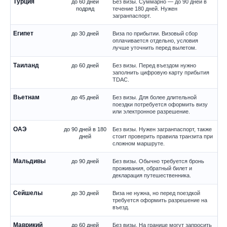
Турция
до 60 дней
Без визы. Суммарно — до 90 дней в
подряд
течение 180 дней. Нужен
загранпаспорт.
Египет
до 30 дней
Виза по прибытии. Визовый сбор
оплачивается отдельно, условия
лучше уточнить перед вылетом.
Таиланд
до 60 дней
Без визы. Перед въездом нужно
заполнить цифровую карту прибытия
TDAC.
Вьетнам
до 45 дней
Без визы. Для более длительной
поездки потребуется оформить визу
или электронное разрешение.
ОАЭ
до 90 дней в 180
Без визы. Нужен загранпаспорт, также
дней
стоит проверить правила транзита при
сложном маршруте.
Мальдивы
до 90 дней
Без визы. Обычно требуется бронь
проживания, обратный билет и
декларация путешественника.
Сейшелы
до 30 дней
Виза не нужна, но перед поездкой
требуется оформить разрешение на
въезд.
Маврикий
до 60 дней
Без визы. На границе могут запросить