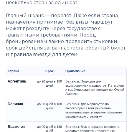
несколько стран за один раз.
Главный нюанс — перелёт. Даже если страна
назначения принимает без визы, маршрут
может проходить через государство с
транзитными требованиями. Перед
бронированием важно проверить стыковки,
срок действия загранпаспорта, обратный билет
и правила въезда для детей.
Страна
Срок
Примечание
Аргентина
до 90 дней в 180
Без визы. Подходит для
дней
экскурсионных маршрутов, Патагонии
и комбинированных поездок по Южной
Америке.
Боливия
до 90 дней в 180
Без визы. Для маршрутов по
дней
высокогорью стоит учитывать
акклиматизацию и заранее оформить
медицинскую страховку.
Бразилия
до 90 дней в 180
Без визы. Важно заранее проверить
дней
маршрут перелёта и транзитные