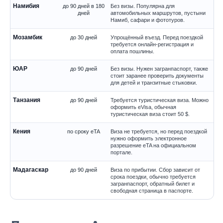
Намибия
до 90 дней в 180
Без визы. Популярна для
дней
автомобильных маршрутов, пустыни
Намиб, сафари и фототуров.
Мозамбик
до 30 дней
Упрощённый въезд. Перед поездкой
требуется онлайн-регистрация и
оплата пошлины.
ЮАР
до 90 дней
Без визы. Нужен загранпаспорт, также
стоит заранее проверить документы
для детей и транзитные стыковки.
Танзания
до 90 дней
Требуется туристическая виза. Можно
оформить eVisa, обычная
туристическая виза стоит 50 $.
Кения
по сроку eTA
Виза не требуется, но перед поездкой
нужно оформить электронное
разрешение eTA на официальном
портале.
Мадагаскар
до 90 дней
Виза по прибытии. Сбор зависит от
срока поездки, обычно требуется
загранпаспорт, обратный билет и
свободная страница в паспорте.