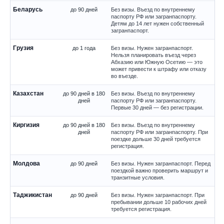
Беларусь
до 90 дней
Без визы. Въезд по внутреннему
паспорту РФ или загранпаспорту.
Детям до 14 лет нужен собственный
загранпаспорт.
Грузия
до 1 года
Без визы. Нужен загранпаспорт.
Нельзя планировать въезд через
Абхазию или Южную Осетию — это
может привести к штрафу или отказу
во въезде.
Казахстан
до 90 дней в 180
Без визы. Въезд по внутреннему
дней
паспорту РФ или загранпаспорту.
Первые 30 дней — без регистрации.
Киргизия
до 90 дней в 180
Без визы. Въезд по внутреннему
дней
паспорту РФ или загранпаспорту. При
поездке дольше 30 дней требуется
регистрация.
Молдова
до 90 дней
Без визы. Нужен загранпаспорт. Перед
поездкой важно проверить маршрут и
транзитные условия.
Таджикистан
до 90 дней
Без визы. Нужен загранпаспорт. При
пребывании дольше 10 рабочих дней
требуется регистрация.