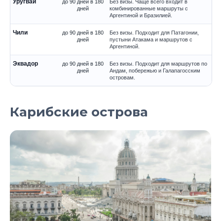
Уругвай
до 90 дней в 180
Без визы. Чаще всего входит в
дней
комбинированные маршруты с
Аргентиной и Бразилией.
Чили
до 90 дней в 180
Без визы. Подходит для Патагонии,
дней
пустыни Атакама и маршрутов с
Аргентиной.
Эквадор
до 90 дней в 180
Без визы. Подходит для маршрутов по
дней
Андам, побережью и Галапагосским
островам.
Карибские острова