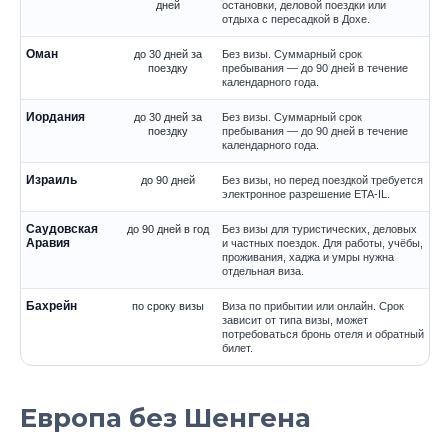
дней
остановки, деловой поездки или
отдыха с пересадкой в Дохе.
Оман
до 30 дней за
Без визы. Суммарный срок
поездку
пребывания — до 90 дней в течение
календарного года.
Иордания
до 30 дней за
Без визы. Суммарный срок
поездку
пребывания — до 90 дней в течение
календарного года.
Израиль
до 90 дней
Без визы, но перед поездкой требуется
электронное разрешение ETA-IL.
Саудовская
до 90 дней в год
Без визы для туристических, деловых
Аравия
и частных поездок. Для работы, учёбы,
проживания, хаджа и умры нужна
отдельная виза.
Бахрейн
по сроку визы
Виза по прибытии или онлайн. Срок
зависит от типа визы, может
потребоваться бронь отеля и обратный
билет.
Европа без Шенгена