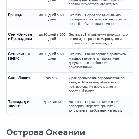
спокойного островного отдыха.
Гренада
до 90 дней в 180
Без визы. Перед поездкой важно
дней
проверить стыковки, так как прямой
перелёт обычно недоступен.
Сент-Винсент
до 90 дней в 180
Без визы. Направление подходит для
и Гренадины
дней
яхтинга, островных маршрутов и
спокойного пляжного отдыха.
Сент-Китс и
до 90 дней в 180
Без визы. Важно заранее проверить
Невис
дней
маршрут перелёта, транзитные
документы и требования
авиакомпаний.
Сент-Люсия
без визы
Срок пребывания определяется при
въезде. Может потребоваться
подтверждение проживания и
обратный билет.
Тринидад и
до 90 дней
Без визы. Перед поездкой стоит
Тобаго
проверить перелёт, транзит и
актуальные требования к въезду.
Острова Океании