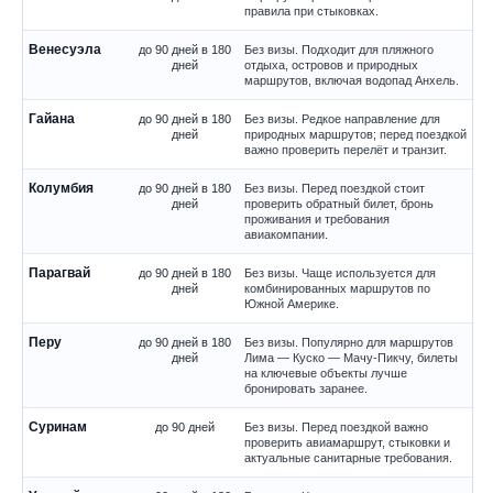
правила при стыковках.
Венесуэла
до 90 дней в 180
Без визы. Подходит для пляжного
дней
отдыха, островов и природных
маршрутов, включая водопад Анхель.
Гайана
до 90 дней в 180
Без визы. Редкое направление для
дней
природных маршрутов; перед поездкой
важно проверить перелёт и транзит.
Колумбия
до 90 дней в 180
Без визы. Перед поездкой стоит
дней
проверить обратный билет, бронь
проживания и требования
авиакомпании.
Парагвай
до 90 дней в 180
Без визы. Чаще используется для
дней
комбинированных маршрутов по
Южной Америке.
Перу
до 90 дней в 180
Без визы. Популярно для маршрутов
дней
Лима — Куско — Мачу-Пикчу, билеты
на ключевые объекты лучше
бронировать заранее.
Суринам
до 90 дней
Без визы. Перед поездкой важно
проверить авиамаршрут, стыковки и
актуальные санитарные требования.