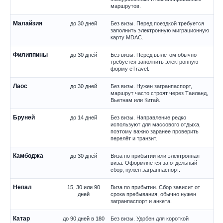
маршрутов.
Малайзия
до 30 дней
Без визы. Перед поездкой требуется
заполнить электронную миграционную
карту MDAC.
Филиппины
до 30 дней
Без визы. Перед вылетом обычно
требуется заполнить электронную
форму eTravel.
Лаос
до 30 дней
Без визы. Нужен загранпаспорт,
маршрут часто строят через Таиланд,
Вьетнам или Китай.
Бруней
до 14 дней
Без визы. Направление редко
используют для массового отдыха,
поэтому важно заранее проверить
перелёт и транзит.
Камбоджа
до 30 дней
Виза по прибытии или электронная
виза. Оформляется за отдельный
сбор, нужен загранпаспорт.
Непал
15, 30 или 90
Виза по прибытии. Сбор зависит от
дней
срока пребывания, обычно нужен
загранпаспорт и анкета.
Катар
до 90 дней в 180
Без визы. Удобен для короткой