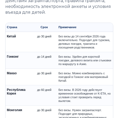
действия загранпаспорта, правила транзита,
необходимость электронной анкеты и условия
въезда для детей.
Страна
Срок
Примечание
Китай
до 30 дней
Без визы до 14 сентября 2026 года
включительно. Подходит для туризма,
деловых поездок, транзита и
посещения родственников.
Гонконг
до 14 дней
Без визы. Удобен для короткой
поездки, делового визита или стыковки
по маршруту в Азию.
Макао
до 30 дней
Без визы. Можно комбинировать с
поездкой в Гонконг или материковый
Китай.
Республика
до 60 дней
Без визы. В 2026 году действует
Корея
временное освобождение от K-ETA, но
условия стоит проверить перед
вылетом.
Монголия
до 30 дней
Без визы. Нужен загранпаспорт.
Подходит для природных,
экскурсионных и комбинированных