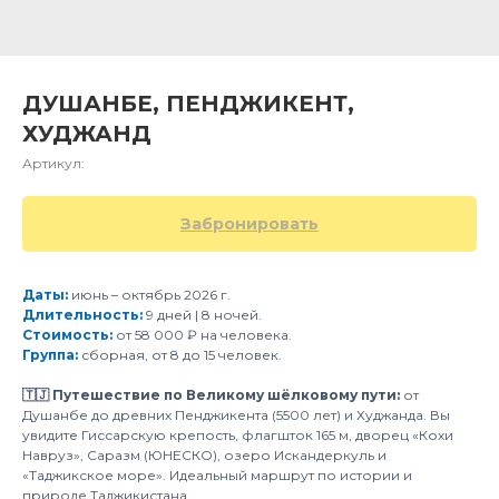
ДУШАНБЕ, ПЕНДЖИКЕНТ,
ХУДЖАНД
Артикул:
Забронировать
Даты:
июнь – октябрь 2026 г.
Длительность:
9 дней | 8 ночей.
Стоимость:
от 58 000 ₽ на человека.
Группа:
сборная, от 8 до 15 человек.
🇹🇯 Путешествие по Великому шёлковому пути:
от
Душанбе до древних Пенджикента (5500 лет) и Худжанда. Вы
увидите Гиссарскую крепость, флагшток 165 м, дворец «Кохи
Навруз», Саразм (ЮНЕСКО), озеро Искандеркуль и
«Таджикское море». Идеальный маршрут по истории и
природе Таджикистана.