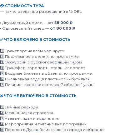
💳 СТОИМОСТЬ ТУРА
— на человека при размещении в ½ DBL
▪️ Двухместный номер —
от 58 000 ₽
▪️ Одноместный номер —
от 80 000 ₽
✅ ЧТО ВКЛЮЧЕНО В СТОИМОСТЬ
1️⃣ Транспорт на всём маршруте.
2️⃣ Проживание в отелях по программе.
3️⃣ Экскурсии с русскоговорящим гидом.
4️⃣ Трансфер: аэропорт - отель - аэропорт.
5️⃣ Входные билеты на объекты по программе.
6️⃣ Ежедневная вода (в пластиковых бутылках).
7️⃣ Питание: завтраки в отелях, 7 обедов, 1 ужин.
❌ ЧТО НЕ ВКЛЮЧЕНО В СТОИМОСТЬ
1️⃣ Личные расходы.
2️⃣ Медицинская страховка.
3️⃣ Чаевые гидам и водителям.
4️⃣ Мероприятия и питание вне программы.
5️⃣ Перелет в Душанбе из вашего города и обратно.