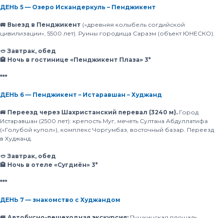
ДЕНЬ 5 — Озеро Искандеркуль – Пенджикент
🚐 Выезд в Пенджикент
(«древняя колыбель согдийской
цивилизации», 5500 лет). Руины городища Саразм (объект ЮНЕСКО).
🥙 Завтрак, обед
🏨 Ночь в гостинице «Пенджикент Плаза» 3*
***
ДЕНЬ 6 — Пенджикент – Истаравшан – Худжанд
🚐 Переезд через Шахристанский перевал (3240 м).
Город
Истаравшан (2500 лет): крепость Муг, мечеть Султана Абдуллатифа
(«Голубой купол»), комплекс Чоргумбаз, восточный базар. Переезд
в Худжанд.
🥙 Завтрак, обед
🏨 Ночь в отеле «Сугдиён» 3*
***
ДЕНЬ 7 — знакомство с Худжандом
🚐 Автобусно-пешеходная экскурсия:
Пушкинская площадь,