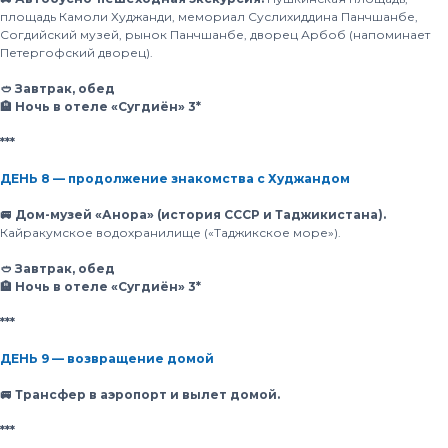
площадь Камоли Худжанди, мемориал Суслихиддина Панчшанбе,
Согдийский музей, рынок Панчшанбе, дворец Арбоб (напоминает
Петергофский дворец).
🥙 Завтрак, обед
🏨 Ночь в отеле «Сугдиён» 3*
***
ДЕНЬ 8 — продолжение знакомства с Худжандом
🚐 Дом-музей «Анора» (история СССР и Таджикистана).
Кайракумское водохранилище («Таджикское море»).
🥙 Завтрак, обед
🏨 Ночь в отеле «Сугдиён» 3*
***
ДЕНЬ 9 — возвращение домой
🚐 Трансфер в аэропорт и вылет домой.
***