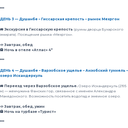
***
ДЕНЬ 3 — Душанбе – Гиссарская крепость – рынок Мехргон
🚐 Экскурсия в Гиссарскую крепость
(руины дворца Бухарского
эмирата). Посещение рынка «Мехргон».
🥙 Завтрак, обед
🏨 Ночь в отеле «Атлас» 4*
***
ДЕНЬ 4 — Душанбе – Варзобское ущелье – Анзобский туннель –
озеро Искандеркуль
🚐 Переезд через Варзобское ущелье.
Озеро Искандеркуль (2195
м) — жемчужина Фанских гор, связанное с именем Александра
Македонского. Возможность посетить водопад и змеиное озеро.
🥙 Завтрак, обед, ужин
🏨 Ночь на турбазе «Турист»
***