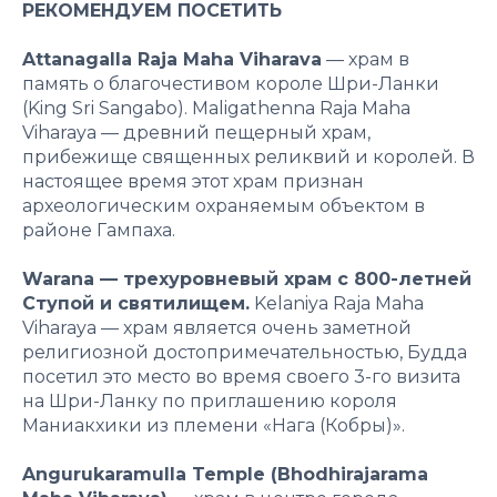
РЕКОМЕНДУЕМ ПОСЕТИТЬ
Attanagalla Raja Maha Viharava
— храм в
память о благочестивом короле Шри-Ланки
(King Sri Sangabo). Maligathenna Raja Maha
Viharaya — древний пещерный храм,
прибежище священных реликвий и королей. В
настоящее время этот храм признан
археологическим охраняемым объектом в
районе Гампаха.
Warana — трехуровневый храм с 800-летней
Ступой и святилищем.
Kelaniya Raja Maha
Viharaya — храм является очень заметной
религиозной достопримечательностью, Будда
посетил это место во время своего 3-го визита
на Шри-Ланку по приглашению короля
Маниакхики из племени «Нага (Кобры)».
Angurukaramulla Temple (Bhodhirajarama