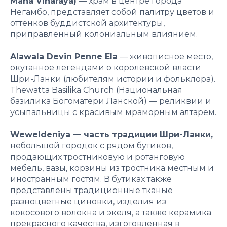
Maha Viharaya)
— храм в центре города
Негамбо, представляет собой палитру цветов и
оттенков буддистской архитектуры,
приправленный колониальным влиянием.
Alawala Devin Penne Ela
— живописное место,
окутанное легендами о королевской власти
Шри-Ланки (любителям истории и фольклора).
Thewatta Basilika Church (Национальная
базилика Богоматери Ланской) — реликвии и
усыпальницы с красивым мраморным алтарем.
Weweldeniya — часть традиции Шри-Ланки,
небольшой городок с рядом бутиков,
продающих тростниковую и ротанговую
мебель, вазы, корзины из тростника местным и
иностранным гостям. В бутиках также
представлены традиционные тканые
разноцветные циновки, изделия из
кокосового волокна и экеля, а также керамика
прекрасного качества, изготовленная в