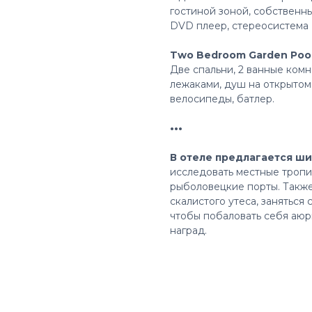
гостиной зоной, собственны
DVD плеер, стереосистема
Two Bedroom Garden Pool 
Две спальни, 2 ванные комн
лежаками, душ на открытом
велосипеды, батлер.
•••
В отеле предлагается ш
исследовать местные тропи
рыболовецкие порты. Также
скалистого утеса, заняться
чтобы побаловать себя аю
наград.