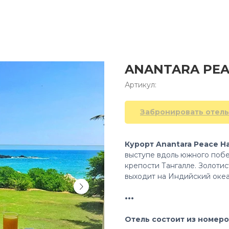
ANANTARA PEA
Артикул:
Забронировать отель
Курорт Anantara Peace H
выступе вдоль южного поб
крепости Тангалле. Золоти
выходит на Индийский океа
•••
Отель состоит из номеров