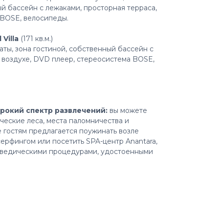
й бассейн с лежаками, просторная терраса,
 BOSE, велосипеды.
Villa
(171 кв.м.)
аты, зона гостиной, собственный бассейн с
 воздухе, DVD плеер, стереосистема BOSE,
ирокий спектр развлечений:
вы можете
ческие леса, места паломничества и
 гостям предлагается поужинать возле
 серфингом или посетить SPA-центр Anantara,
рведическими процедурами, удостоенными