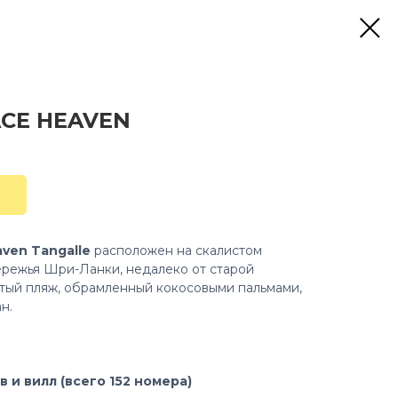
CE HEAVEN
aven Tangalle
расположен на скалистом
ережья Шри-Ланки, недалеко от старой
стый пляж, обрамленный кокосовыми пальмами,
н.
 и вилл (всего 152 номера)