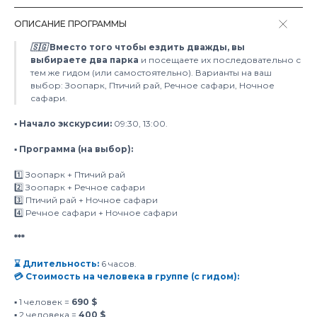
ОПИСАНИЕ ПРОГРАММЫ
🇸🇬 Вместо того чтобы ездить дважды, вы
выбираете два парка
и посещаете их последовательно с
тем же гидом (или самостоятельно). Варианты на ваш
выбор: Зоопарк, Птичий рай, Речное сафари, Ночное
сафари.
▪️ Начало экскурсии:
09:30, 13:00.
▪️ Программа (на выбор):
1️⃣ Зоопарк + Птичий рай
2️⃣ Зоопарк + Речное сафари
3️⃣ Птичий рай + Ночное сафари
4️⃣ Речное сафари + Ночное сафари
***
⌛️ Длительность:
6 часов.
💳 Стоимость на человека в группе (с гидом):
▪️ 1 человек =
690 $
▪️ 2 человека =
400 $