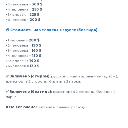
▪️ 3 человека =
300 $
▪️ 4 человека =
250 $
▪️ 5 человек =
225 $
▪️ 6 человек =
200 $
💳 Стоимость на человека в группе (без гида):
▪️ 1 человек =
280 $
▪️ 2 человека =
190 $
▪️ 3 человека =
160 $
▪️ 4 человека =
150 $
▪️ 5 человек =
140 $
▪️ 6 человек =
130 $
✅ Включено (с гидом):
русский лицензированный гид (6 ч.),
транспорт в 2 стороны, билеты в 2 парка.
✅ Включено (без гида):
транспорт в 2 стороны, билеты в 2
парка.
❌ Не включено:
питание и личные расходы.