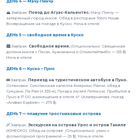
ДЕНЬ 4 — Мачу-Пикчу
🏔️ Завтрак.
Поезд до Агуас-Кальентес.
Мачу-Пикчу —
затерянный город инков. Обед в ресторане Toto's House.
Возвращение на поезде в Куско. Ночь в отеле.
ДЕНЬ 5 — свободное время в Куско
🏙️ Завтрак.
Свободное время.
(Опционально: Священная
долина инков с Писак, Ауанаканча и Ольянтайтамбо — 125 $).
Ночь в отеле.
ДЕНЬ 6 — Куско – Пуно
🚌 Завтрак.
Переезд на туристическом автобусе в Пуно.
Остановки: Сикстинская капелла Америки, Ракчи, обед в
Сикуани, Ла-Рая (4 335 м), Пукара (музей Литикоа). Прибытие в
Пуно в 17:00, размещение в отеле 4*. (Альтернатива: поезд
«Andean Explorer» — 275 $).
ДЕНЬ 7 — плавучие тростниковые острова
🛶 Завтрак.
Экскурсия на острова Урос и остров Такиле
(ЮНЕСКО). Обед на острове. (Опционально: ужин с
фольклорной программой — 25 $). Ночь в отеле.