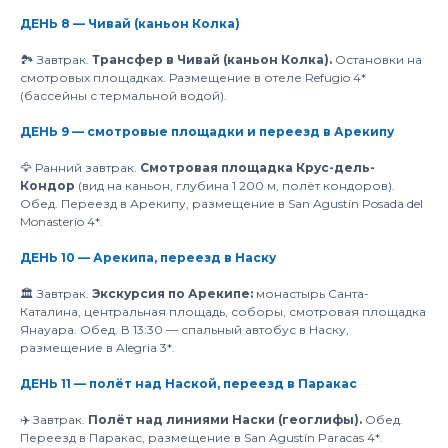
ДЕНЬ 8 — Чивай (каньон Колка)
🏞️ Завтрак.
Трансфер в Чивай (каньон Колка).
Остановки на
смотровых площадках. Размещение в отеле Refugio 4*
(бассейны с термальной водой).
ДЕНЬ 9 — смотровые площадки и переезд в Арекипу
🦅 Ранний завтрак.
Смотровая площадка Крус-дель-
Кондор
(вид на каньон, глубина 1 200 м, полёт кондоров).
Обед. Переезд в Арекипу, размещение в San Agustín Posada del
Monasterio 4*.
ДЕНЬ 10 — Арекипа, переезд в Наску
🏛️ Завтрак.
Экскурсия по Арекипе:
монастырь Санта-
Каталина, центральная площадь, соборы, смотровая площадка
Янауара. Обед. В 13:30 — спальный автобус в Наску,
размещение в Alegria 3*.
ДЕНЬ 11 — полёт над Наской, переезд в Паракас
✈️ Завтрак.
Полёт над линиями Наски (геоглифы).
Обед.
Переезд в Паракас, размещение в San Agustín Paracas 4*.