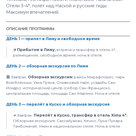
Отели 3–4*, полёт над Наской и русские гиды.
Максимум впечатлений.
ОПИСАНИЕ ПРОГРАММЫ
ДЕНЬ 1 — прилет в Лиму и свободное время
✈️ Прибытие в Лиму,
встреча и трансфер в отель 4*,
размещение, свободное время, ночь в отеле.
ДЕНЬ 2 — обзорная экскурсия по Лиме
🏛️ Завтрак.
Обзорная экскурсия:
район Мирафлорес, парк
Влюблённых, Уака Пуяна, Оливковый парк, усадьбы Сан-
Исидро, исторический центр (собор Сан-Франциско,
центральная площадь, площадь Сан-Мартин). Ночь в отеле.
ДЕНЬ 3 — перелёт в Куско и обзорная экскурсия
✈️ Завтрак.
Перелёт в Куско, трансфер в отель Xima 4*.
Обзорная экскурсия: Саксайуаман, Кенко, Пука-Пукара,
Тамбомачай. Ужин в национальном стиле. Ночь в отеле.