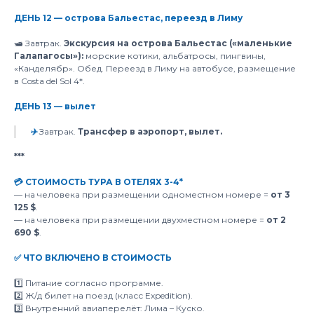
ДЕНЬ 12 — острова Бальестас, переезд в Лиму
🛥️ Завтрак.
Экскурсия на острова Бальестас («маленькие
Галапагосы»):
морские котики, альбатросы, пингвины,
«Канделябр». Обед. Переезд в Лиму на автобусе, размещение
в Costa del Sol 4*.
ДЕНЬ 13 — вылет
✈️
Завтрак.
Трансфер в аэропорт, вылет.
***
💳 СТОИМОСТЬ ТУРА В ОТЕЛЯХ 3-4*
— на человека при размещении одноместном номере =
от 3
125 $
.
— на человека при размещении двухместном номере =
от 2
690 $
.
✅ ЧТО ВКЛЮЧЕНО В СТОИМОСТЬ
1️⃣ Питание согласно программе.
2️⃣ Ж/д билет на поезд (класс Expedition).
3️⃣ Внутренний авиаперелёт: Лима – Куско.