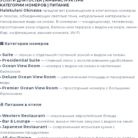
УСЛУГИ ДЛЯ ГОСТЕЙ | ИНФРАСТРУКТУРА
КАТЕГОРИИ НОМЕРОВ | ПИТАНИЕ
Halekulani Okinawa
предлагает размещение в элегантных номерах
и люксах, объединяющих светлые тона, натуральные материалы и
панорамные виды на океан. В номерах — кондиционер, телевизор,
просторная зона отдыха, балкон или терраса с видом на море, мини-
бар, кофемашина, ванная комната, Wi-Fi.
🏨 Категории номеров
▪️ Suite
— люксы с отдельной гостиной зоной и видом на океан.
▪️ Presidential Suite
— главный люкс с эксклюзивными удобствами.
▪️ Ocean View Room
— номера с видом на океан и частичным
балконом.
▪️ Deluxe Ocean View Room
— увеличенная площадь и панорамные
виды.
▪️ Premier Ocean View Room
— просторные номера с большими
балконами.
🍜 Питание в отеле
▪️ Western Restaurant
— изысканные европейские блюда.
▪️ Bar & Lounge
— коктейли, вина и лёгкие закуски с видом на закат.
▪️ Japanese Restaurant
— современная японская кухня с
локальными продуктами.
▪️ All-day Dining
— интернациональные блюда в формате a-la-carte и