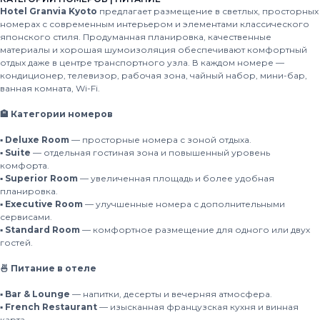
Hotel Granvia Kyoto
предлагает размещение в светлых, просторных
номерах с современным интерьером и элементами классического
японского стиля. Продуманная планировка, качественные
материалы и хорошая шумоизоляция обеспечивают комфортный
отдых даже в центре транспортного узла. В каждом номере —
кондиционер, телевизор, рабочая зона, чайный набор, мини-бар,
ванная комната, Wi-Fi.
🏨 Категории номеров
▪️ Deluxe Room
— просторные номера с зоной отдыха.
▪️ Suite
— отдельная гостиная зона и повышенный уровень
комфорта.
▪️ Superior Room
— увеличенная площадь и более удобная
планировка.
▪️ Executive Room
— улучшенные номера с дополнительными
сервисами.
▪️ Standard Room
— комфортное размещение для одного или двух
гостей.
🍜 Питание в отеле
▪️ Bar & Lounge
— напитки, десерты и вечерняя атмосфера.
▪️ French Restaurant
— изысканная французская кухня и винная
карта.