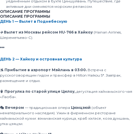
уединённым отдыхом в бухте Циншуйвань. Путешествие, где
активные дни сменяются морским релаксом.
ОПИСАНИЕ ПРОГРАММЫ
ОПИСАНИЕ ПРОГРАММЫ
ДЕНЬ 1 — Вылет в Поднебесную
✈️ Вылет из Москвы рейсом HU-766 в Хайкоу
(Hainan Airlines,
Шереметьево-С).
***
ДЕНЬ 2 — Хайкоу и островная культура
🛬 Прибытие в аэропорт Мэйлань в 03:00.
Встреча с
русскоговорящим гидом и трансфер в Hilton Haikou 5*. Завтрак,
размещение и отдых.
🏮 Прогулка по старой улице Цилоу,
дегустация хайнаньского чая
«Лаоба».
🎭 Вечером
— традиционная опера
Цюнцзюй
(объект
нематериального наследия). Ужин в фирменном ресторане
хайнаньской кухни: вэньчанская курица, краб хэлэсе, коза дуншань,
утка цзяцзи.