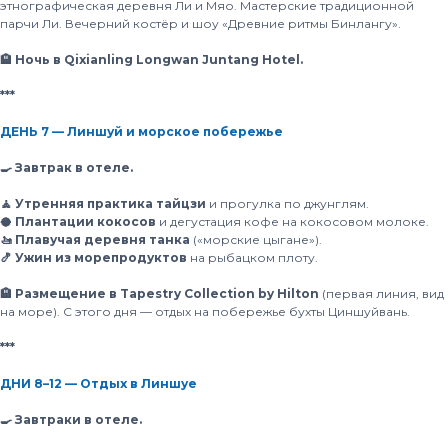
этнографическая деревня Ли и Мяо. Мастерские традиционной
парчи Ли. Вечерний костёр и шоу «Древние ритмы Бинлангу».
🏨 Ночь в Qixianling Longwan Juntang Hotel.
***
ДЕНЬ 7 — Линшуй и морское побережье
🍳 Завтрак в отеле.
🧘 Утренняя практика тайцзи
и прогулка по джунглям.
🥥 Плантации кокосов
и дегустация кофе на кокосовом молоке.
🚤 Плавучая деревня танка
(«морские цыгане»).
🍤 Ужин из морепродуктов
на рыбацком плоту.
🏨 Размещение в Tapestry Collection by Hilton
(первая линия, вид
на море). С этого дня — отдых на побережье бухты Циншуйвань.
***
ДНИ 8–12 — Отдых в Линшуе
🍳 Завтраки в отеле.