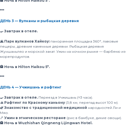
🏨 Ночь в Hilton Haikou 5*.
***
ДЕНЬ 3 — Вулканы и рыбацкая деревня
🍳 Завтрак в отеле.
🌋 Парк вулканов Хайкоу:
панорамная площадка 360°, лавовые
пещеры, древние каменные деревни. Рыбацкая деревня
Жуншаньляо и морской закат. Ужин на ночном рынке — барбекю из
морепродуктов.
🏨 Ночь в Hilton Haikou 5*.
***
ДЕНЬ 4 — Учжишань и рафтинг
🍳 Завтрак в отеле.
Переезд в Учжишань (≈3 часа).
🚣 Рафтинг по Красному каньону
(3,8 км, перепад высот 100 м).
🌿 Знакомство с традиционной медициной
народностей Ли и
Мяо.
🍤
Ужин в этническом ресторане
(рис в бамбуке, дикие овощи).
🏨 Ночь в Wuzhishan Qingneng Lijingwan Hotel.