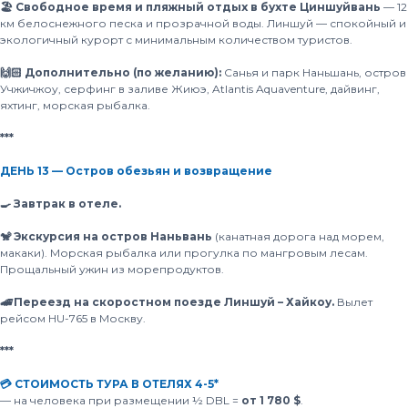
🏖 Свободное время и пляжный отдых в бухте Циншуйвань
— 12
км белоснежного песка и прозрачной воды. Линшуй — спокойный и
экологичный курорт с минимальным количеством туристов.
🙌🏻 Дополнительно (по желанию):
Санья и парк Наньшань, остров
Учжичжоу, серфинг в заливе Жиюэ, Atlantis Aquaventure, дайвинг,
яхтинг, морская рыбалка.
***
ДЕНЬ 13 — Остров обезьян и возвращение
🍳 Завтрак в отеле.
🐒 Экскурсия на остров Наньвань
(канатная дорога над морем,
макаки). Морская рыбалка или прогулка по мангровым лесам.
Прощальный ужин из морепродуктов.
🚄 Переезд на скоростном поезде Линшуй – Хайкоу.
Вылет
рейсом HU-765 в Москву.
***
💳 СТОИМОСТЬ ТУРА В ОТЕЛЯХ 4-5*
— на человека при размещении ½ DBL =
от 1 780 $
.