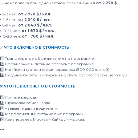
— на человека при одноместном размещении =
от 2 270 $
.
▪️ 2–3 чел:
от 2 720 $ / чел.
▪️ 4–5 чел:
от 2 240 $ / чел.
▪️ 6–9 чел:
от 2 040 $ / чел.
▪️ 10–14 чел:
от 1 870 $ / чел.
▪️ 15–20 чел:
от 1 780 $ / чел.
✅
ЧТО ВКЛЮЧЕНО В СТОИМОСТЬ
1️⃣ Транспортное обслуживание по программе.
2️⃣ Проживание и питание согласно программе.
3️⃣ Китайская туристическая страховка (300 000 юаней).
4️⃣ Входные билеты, экскурсии и услуги русскоговорящего гида.
❌
ЧТО НЕ ВКЛЮЧЕНО В СТОИМОСТЬ
1️⃣ Личные расходы.
2️⃣ Страховка от невыезда.
3️⃣ Чаевые гидам и водителям.
4️⃣ Мероприятия и питание в не программы.
5️⃣ Авиаперелет: Москва – Хайкоу – Москва.
***