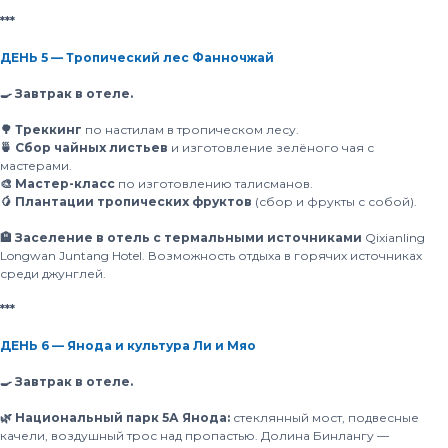
***
ДЕНЬ 5 — Тропический лес Фанночжай
🍳 Завтрак в отеле.
🌳 Треккинг
по настилам в тропическом лесу.
🍵 Сбор чайных листьев
и изготовление зелёного чая с
мастерами.
🎨 Мастер-класс
по изготовлению талисманов.
🥭 Плантации тропических фруктов
(сбор и фрукты с собой).
🏨 Заселение в отель с термальными источниками
Qixianling
Longwan Juntang Hotel. Возможность отдыха в горячих источниках
среди джунглей.
***
ДЕНЬ 6 — Янода и культура Ли и Мяо
🍳 Завтрак в отеле.
🌿 Национальный парк 5А Янода:
стеклянный мост, подвесные
качели, воздушный трос над пропастью. Долина Бинлангу —