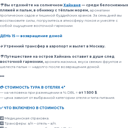
🌴 Вы отдохнёте на солнечном
Хайнане
— среди белоснежных
пляжей и пальм, в обнимку с тёплым морем,
ароматами
тропических садов и тишиной буддийских храмов. За семь дней вы
восстановите силы, погрузитесь в атмосферу покоя и унесёте с
собой ощущение восточной гармонии.
ДЕНЬ 15 — возвращение домой
✈️ Утренний трансфер в аэропорт и вылет в Москву.
🌴 Путешествие на остров Хайнань оставит в душе след
восточной гармонии,
аромата жасмина, вкуса свежих фруктов и
шелеста пальм — надолго после возвращения домой.
***
💳 СТОИМОСТЬ ТУРА В ОТЕЛЯХ 4*
— на человека при размещении в ½ DBL =
от 1 500 $
.
— цена зависит от выбранной категории отеля и типа питания.
✅ ЧТО ВКЛЮЧЕНО В СТОИМОСТЬ
1️⃣
Медицинская страховка.
2️⃣
Трансферы:
а/п – отель – а/п.