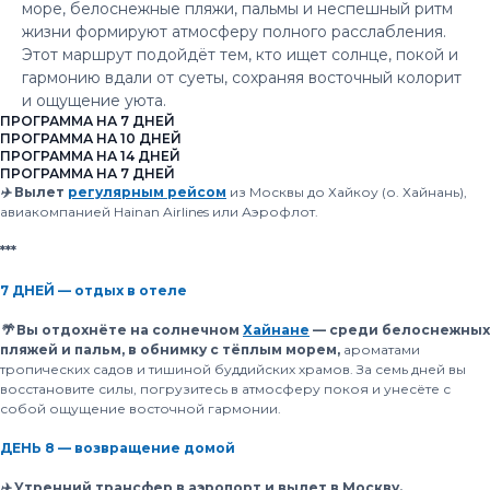
море, белоснежные пляжи, пальмы и неспешный ритм
жизни формируют атмосферу полного расслабления.
Этот маршрут подойдёт тем, кто ищет солнце, покой и
гармонию вдали от суеты, сохраняя восточный колорит
и ощущение уюта.
ПРОГРАММА НА 7 ДНЕЙ
ПРОГРАММА НА 10 ДНЕЙ
ПРОГРАММА НА 14 ДНЕЙ
ПРОГРАММА НА 7 ДНЕЙ
✈️ Вылет
регулярным рейсом
из Москвы до Хайкоу (о. Хайнань),
авиакомпанией Hainan Airlines или Аэрофлот.
***
7 ДНЕЙ — отдых в отеле
🌴 Вы отдохнёте на солнечном
Хайнане
— среди белоснежных
пляжей и пальм, в обнимку с тёплым морем,
ароматами
тропических садов и тишиной буддийских храмов. За семь дней вы
восстановите силы, погрузитесь в атмосферу покоя и унесёте с
собой ощущение восточной гармонии.
ДЕНЬ 8 — возвращение домой
✈️ Утренний трансфер в аэропорт и вылет в Москву.