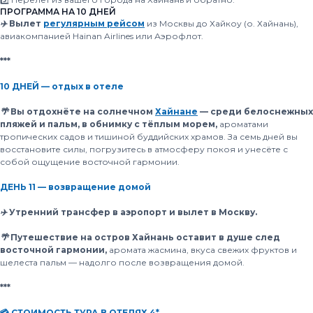
ПРОГРАММА НА 10 ДНЕЙ
✈️ Вылет
регулярным рейсом
из Москвы до Хайкоу (о. Хайнань),
авиакомпанией Hainan Airlines или Аэрофлот.
***
10 ДНЕЙ — отдых в отеле
🌴 Вы отдохнёте на солнечном
Хайнане
— среди белоснежных
пляжей и пальм, в обнимку с тёплым морем,
ароматами
тропических садов и тишиной буддийских храмов. За семь дней вы
восстановите силы, погрузитесь в атмосферу покоя и унесёте с
собой ощущение восточной гармонии.
ДЕНЬ 11 — возвращение домой
✈️ Утренний трансфер в аэропорт и вылет в Москву.
🌴 Путешествие на остров Хайнань оставит в душе след
восточной гармонии,
аромата жасмина, вкуса свежих фруктов и
шелеста пальм — надолго после возвращения домой.
***
💳 СТОИМОСТЬ ТУРА В ОТЕЛЯХ 4*