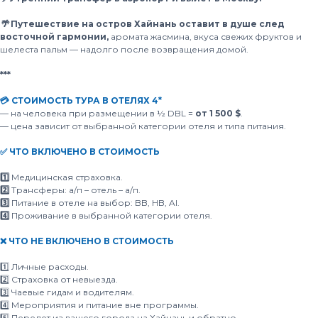
🌴 Путешествие на остров Хайнань оставит в душе след
восточной гармонии,
аромата жасмина, вкуса свежих фруктов и
шелеста пальм — надолго после возвращения домой.
***
💳 СТОИМОСТЬ ТУРА В ОТЕЛЯХ 4*
— на человека при размещении в ½ DBL =
от 1 500 $
.
— цена зависит от выбранной категории отеля и типа питания.
✅ ЧТО ВКЛЮЧЕНО В СТОИМОСТЬ
1️⃣
Медицинская страховка.
2️⃣
Трансферы:
а/п – отель – а/п.
3️⃣
Питание в отеле на выбор: BB, HB, Al.
4️⃣
Проживание в выбранной категории отеля.
❌ ЧТО НЕ ВКЛЮЧЕНО В СТОИМОСТЬ
1️⃣ Личные расходы.
2️⃣ Страховка от невыезда.
3️⃣ Чаевые гидам и водителям.
4️⃣ Мероприятия и питание вне программы.
5️⃣ Перелет из вашего города на Хайнань и обратно.