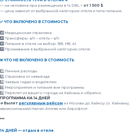
— на человека при размещении в ½ DBL =
от 1 500 $
.
— цена зависит от выбранной категории отеля и типа питания.
✅ ЧТО ВКЛЮЧЕНО В СТОИМОСТЬ
1️⃣
Медицинская страховка.
2️⃣
Трансферы:
а/п – отель – а/п.
3️⃣
Питание в отеле на выбор: BB, HB, Al.
4️⃣
Проживание в выбранной категории отеля.
❌ ЧТО НЕ ВКЛЮЧЕНО В СТОИМОСТЬ
1️⃣ Личные расходы.
2️⃣ Страховка от невыезда.
3️⃣ Чаевые гидам и водителям.
4️⃣ Мероприятия и питание вне программы.
5️⃣ Перелет из вашего города на Хайнань и обратно.
ПРОГРАММА НА 14 ДНЕЙ
✈️ Вылет
регулярным рейсом
из Москвы до Хайкоу (о. Хайнань),
авиакомпанией Hainan Airlines или Аэрофлот.
***
14 ДНЕЙ — отдых в отеле