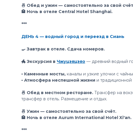
🍜 Обед и ужин — самостоятельно за свой счёт
🏨 Ночь в отеле Central Hotel Shanghai.
***
ДЕНЬ 4 — водный город и переезд в Сиань
🍳 Завтрак в отеле. Сдача номеров.
🐲 Экскурсия в
Чжуцзяцзяо
— древний водный го
▪️ Каменные мосты,
каналы и узкие улочки с чайны
▪️ Атмосфера неспешной жизни
и традиционной 
🍜 Обед в местном ресторане.
Трансфер на вокз
трансфер в отель. Размещение и отдых.
🍜 Ужин — самостоятельно за свой счёт.
🏨 Ночь в отеле Aurum International Hotel Xi'an.
***