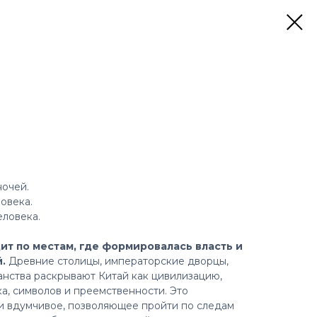
ночей.
ловека.
еловека.
дит по местам, где формировалась власть и
й.
Древние столицы, императорские дворцы,
анства раскрывают Китай как цивилизацию,
а, символов и преемственности. Это
и вдумчивое, позволяющее пройти по следам