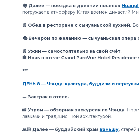
🏘 Далее — поездка в древний посёлок
Huangl
погружает в атмосферу Китая времён династий Ми
🍜 Обед в ресторане с сычуаньской кухней.
Во
🎭 Вечером по желанию — сычуаньская опера 
🍜 Ужин — самостоятельно за свой счёт.
🏨 Ночь в отеле Grand ParcVue Hotel Residence
***
ДЕНЬ 8 — Чэнду: культура, буддизм и переулк
🍳 Завтрак в отеле.
📸 Утром — обзорная экскурсия по Чэнду.
Прог
лавками и традиционной архитектурой.
🙏🏻 Далее — буддийский храм
Вэньшу
,
старейш