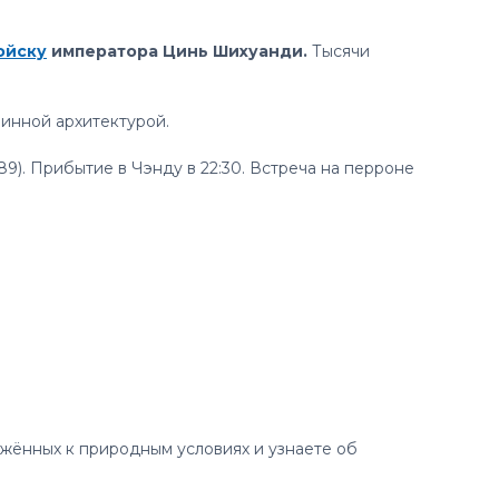
ойску
императора Цинь Шихуанди.
Тысячи
ринной архитектурой.
89). Прибытие в Чэнду в 22:30. Встреча на перроне
жённых к природным условиях и узнаете об