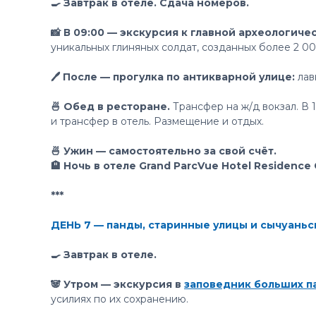
🍳 Завтрак в отеле. Сдача номеров.
📸 В 09:00 — экскурсия к главной археологич
уникальных глиняных солдат, созданных более 2 0
🖊 После — прогулка по антикварной улице:
лав
🍜 Обед в ресторане.
Трансфер на ж/д вокзал. В 
и трансфер в отель. Размещение и отдых.
🍜 Ужин — самостоятельно за свой счёт.
🏨 Ночь в отеле Grand ParcVue Hotel Residence
***
ДЕНЬ 7 — панды, старинные улицы и сычуаньс
🍳 Завтрак в отеле.
🐼 Утром — экскурсия в
заповедник больших п
усилиях по их сохранению.