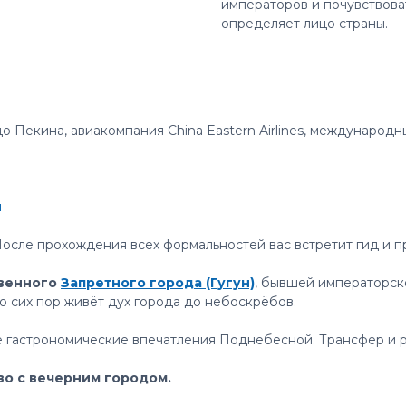
императоров и почувствова
определяет лицо страны.
о Пекина, авиакомпания China Eastern Airlines, международ
й
осле прохождения всех формальностей вас встретит гид и пр
твенного
Запретного города (Гугун)
,
бывшей императорско
о сих пор живёт дух города до небоскрёбов.
 гастрономические впечатления Поднебесной. Трансфер и ра
во с вечерним городом.