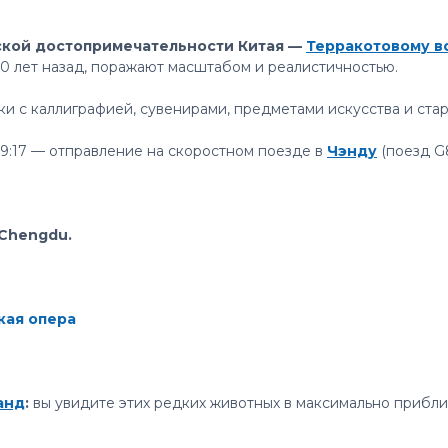
еской достопримечательности Китая —
Терракотовому в
00 лет назад, поражают масштабом и реалистичностью.
ки с каллиграфией, сувенирами, предметами искусства и ста
19:17 — отправление на скоростном поезде в
Чэнду
(поезд G
 Chengdu.
кая опера
анд
:
вы увидите этих редких животных в максимально прибли