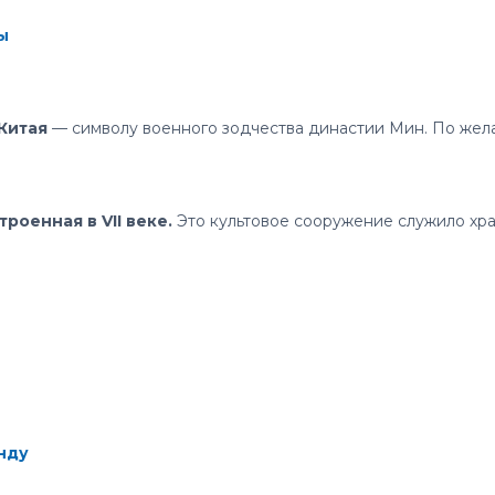
ы
Китая
— символу военного зодчества династии Мин. По жела
строенная в VII веке.
Это культовое сооружение служило хр
нду