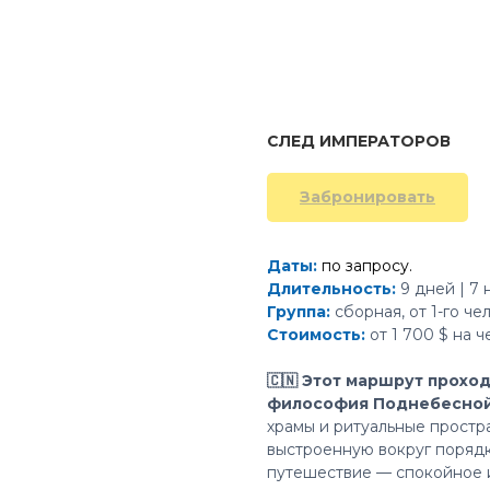
СЛЕД ИМПЕРАТОРОВ
Забронировать
Даты:
по запросу.
Длительность:
9 дней | 7 
Группа:
сборная, от 1-го че
Стоимость:
от 1 700 $ на ч
🇨🇳 Этот маршрут прохо
философия Поднебесно
храмы и ритуальные простр
выстроенную вокруг порядк
путешествие — спокойное 