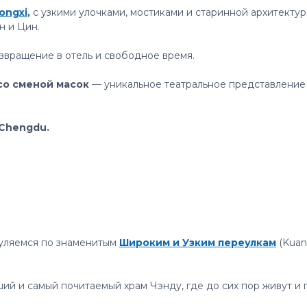
ongxi
,
с узкими улочками, мостиками и старинной архитектур
н и Цин.
звращение в отель и свободное время.
со сменой масок
— уникальное театральное представление 
 Chengdu.
и
уляемся по знаменитым
Широким и Узким переулкам
(Kuan
ий и самый почитаемый храм Чэнду, где до сих пор живут и 