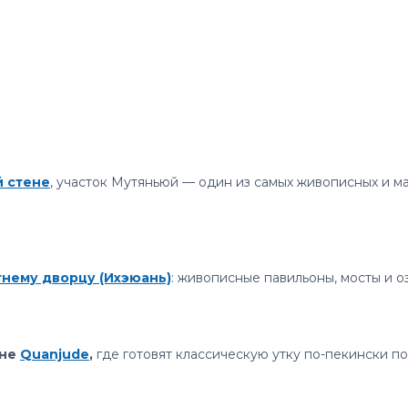
й стене
, участок Мутяньюй — один из самых живописных и м
нему дворцу (Ихэюань)
: живописные павильоны, мосты и 
ане
Quanjude
,
где готовят классическую утку по-пекински п