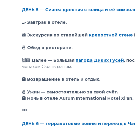
ДЕНЬ 5 — Сиань: древняя столица и её символ
🍳 Завтрак в отеле.
📸 Экскурсия по старейшей
крепостной стене
🍜 Обед в ресторане.
🙌🏻 Далее — Большая
пагода Диких Гусей
, по
монахом Сюаньцзаном.
🏨 Возвращение в отель и отдых.
🍜 Ужин — самостоятельно за свой счёт.
🏨 Ночь в отеле Aurum International Hotel Xi'an.
***
ДЕНЬ 6 — терракотовые воины и переезд в Чэ