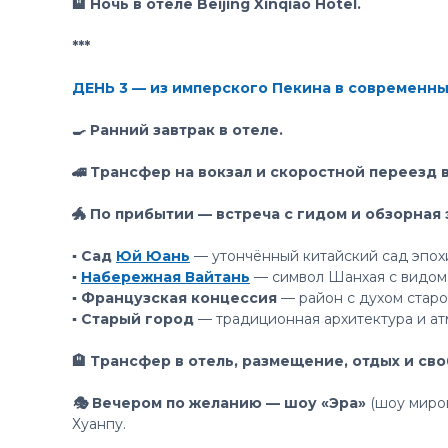
🏨 Ночь в отеле Beijing Xinqiao Hotel.
***
ДЕНЬ 3 — из имперского Пекина в современн
🍳 Ранний завтрак в отеле.
🚄 Трансфер на вокзал и скоростной переезд 
🐲 По прибытии — встреча с гидом и обзорная 
▪️ Сад
Юй Юань
— утончённый китайский сад эпох
▪️
Набережная Вайтань
— символ Шанхая с видом 
▪️ Французская концессия
— район с духом старо
▪️ Старый город
— традиционная архитектура и а
🏨 Трансфер в отель, размещение, отдых и св
🎭 Вечером по желанию — шоу «Эра»
(шоу миров
Хуанпу.