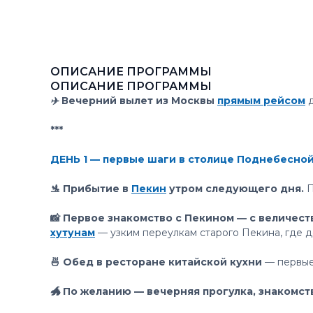
ОПИСАНИЕ ПРОГРАММЫ
ОПИСАНИЕ ПРОГРАММЫ
✈️ Вечерний вылет из Москвы
прямым рейсом
д
***
ДЕНЬ 1 — первые шаги в столице Поднебесно
🛬 Прибытие в
Пекин
утром следующего дня.
П
📸 Первое знакомство с Пекином — с величес
хутунам
— узким переулкам старого Пекина, где д
🍜 Обед в ресторане китайской кухни
— первые
🐲 По желанию — вечерняя прогулка, знакомст