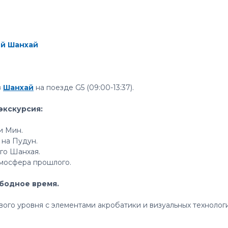
ый Шанхай
в
Шанхай
на поезде G5 (09:00-13:37).
экскурсия:
и Мин.
на Пудун.
го Шанхая.
тмосфера прошлого.
ободное время.
ого уровня с элементами акробатики и визуальных технологи