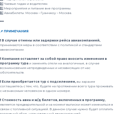
4️⃣ Чаевые гидам и водителям.
5️⃣ Мероприятия и питание вне программы.
6️⃣ Авиабилеты: Москва – Гуанчжоу – Москва.
***
📌 ПРИМЕЧАНИЯ
❗️ В случае отмены или задержки рейса авиакомпанией,
принимаются меры в соответствии с политикой и стандартами
авиакомпании.
❗️ Компания оставляет за собой право вносить изменения в
программу тура
и заменять отели на аналогичные, в случае
возникновения непредвиденных и независящих от нас
обстоятельств.
❗️ Если приобретается тур с подселением,
вы заранее
соглашаетесь с тем, что, будете на протяжении всего тура проживать
с незнакомым человеком в одном номере.
❗️ Стоимость авиа и ж/д билетов, включенных в программу,
является предварительной и на момент выписки может измениться в
связи с топливной ситуацией. В данном случае нужно будет оплатить
топливный сбор, установленный авиакомпанией.