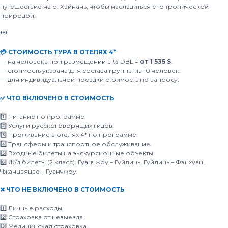
путешествие на о. Хайнань, чтобы насладиться его тропической
природой.
***
💳 СТОИМОСТЬ ТУРА В ОТЕЛЯХ 4*
— на человека при размещении в ½ DBL =
от 1 535 $
.
— стоимость указана для состава группы из 10 человек.
— для индивидуальной поездки стоимость по запросу.
✅ ЧТО ВКЛЮЧЕНО В СТОИМОСТЬ
1️⃣ Питание по программе.
2️⃣ Услуги русскоговорящих гидов.
3️⃣ Проживание в отелях 4* по программе.
4️⃣ Трансферы и транспортное обслуживание.
5️⃣ Входные билеты на экскурсионные объекты.
6️⃣ Ж/д билеты (2 класс): Гуанчжоу – Гуйлинь, Гуйлинь – Фэнхуан,
Чжанцзяцзе – Гуанчжоу.
❌ ЧТО НЕ ВКЛЮЧЕНО В СТОИМОСТЬ
1️⃣ Личные расходы.
2️⃣ Страховка от невыезда.
3️⃣ Медицинская страховка.