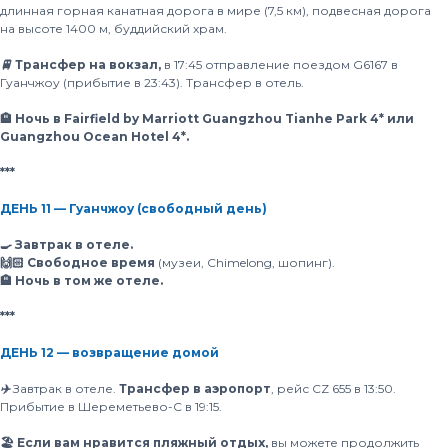
длинная горная канатная дорога в мире (7,5 км), подвесная дорога
на высоте 1400 м, буддийский храм.
🚆 Трансфер на вокзал,
в 17:45 отправление поездом G6167 в
Гуанчжоу (прибытие в 23:43). Трансфер в отель.
🏨 Ночь в Fairfield by Marriott Guangzhou Tianhe Park 4* или
Guangzhou Ocean Hotel 4*.
***
ДЕНЬ 11 — Гуанчжоу (свободный день)
🍳 Завтрак в отеле.
🙌🏻 Свободное время
(музеи, Chimelong, шопинг).
🏨 Ночь в том же отеле.
***
ДЕНЬ 12 — возвращение домой
✈️
Завтрак в отеле.
Трансфер в аэропорт
, рейс CZ 655 в 13:50.
Прибытие в Шереметьево-С в 19:15.
🏖 Если вам нравится пляжный отдых,
вы можете продолжить