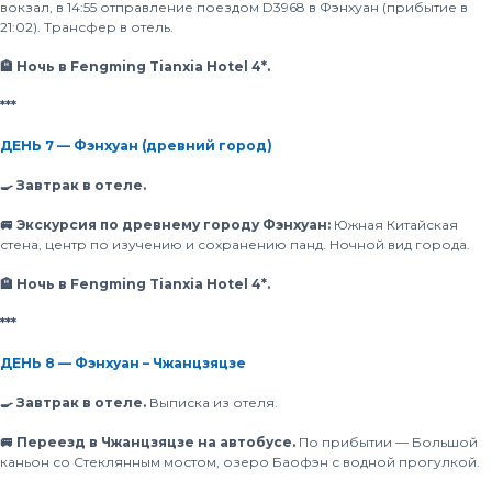
вокзал, в 14:55 отправление поездом D3968 в Фэнхуан (прибытие в
21:02). Трансфер в отель.
🏨 Ночь в Fengming Tianxia Hotel 4*.
***
ДЕНЬ 7 — Фэнхуан (древний город)
🍳 Завтрак в отеле.
🚐 Экскурсия по древнему городу Фэнхуан:
Южная Китайская
стена, центр по изучению и сохранению панд. Ночной вид города.
🏨 Ночь в Fengming Tianxia Hotel 4*.
***
ДЕНЬ 8 — Фэнхуан – Чжанцзяцзе
🍳 Завтрак в отеле.
Выписка из отеля.
🚐 Переезд в Чжанцзяцзе на автобусе.
По прибытии — Большой
каньон со Стеклянным мостом, озеро Баофэн с водной прогулкой.