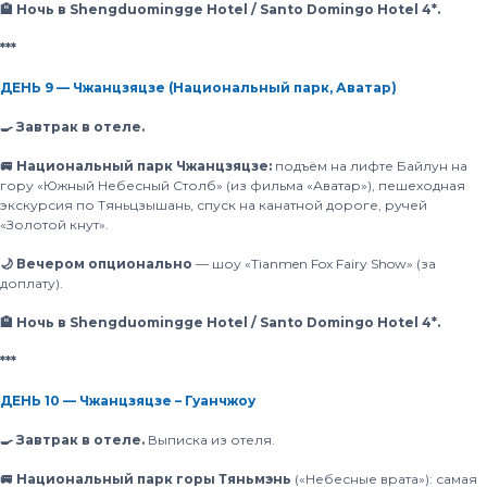
🏨 Ночь в Shengduomingge Hotel / Santo Domingo Hotel 4*.
***
ДЕНЬ 9 — Чжанцзяцзе (Национальный парк, Аватар)
🍳 Завтрак в отеле.
🚐 Национальный парк Чжанцзяцзе:
подъём на лифте Байлун на
гору «Южный Небесный Столб» (из фильма «Аватар»), пешеходная
экскурсия по Тяньцзышань, спуск на канатной дороге, ручей
«Золотой кнут».
🌙 Вечером опционально
— шоу «Tianmen Fox Fairy Show» (за
доплату).
🏨 Ночь в Shengduomingge Hotel / Santo Domingo Hotel 4*.
***
ДЕНЬ 10 — Чжанцзяцзе – Гуанчжоу
🍳 Завтрак в отеле.
Выписка из отеля.
🚐 Национальный парк горы Тяньмэнь
(«Небесные врата»): самая