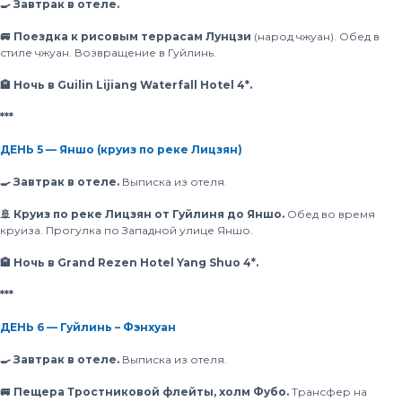
🍳 Завтрак в отеле.
🚐 Поездка к рисовым террасам Лунцзи
(народ чжуан). Обед в
стиле чжуан. Возвращение в Гуйлинь.
🏨 Ночь в Guilin Lijiang Waterfall Hotel 4*.
***
ДЕНЬ 5 — Яншо (круиз по реке Лицзян)
🍳 Завтрак в отеле.
Выписка из отеля.
🚢 Круиз по реке Лицзян от Гуйлиня до Яншо.
Обед во время
круиза. Прогулка по Западной улице Яншо.
🏨 Ночь в Grand Rezen Hotel Yang Shuo 4*.
***
ДЕНЬ 6 — Гуйлинь – Фэнхуан
🍳 Завтрак в отеле.
Выписка из отеля.
🚐 Пещера Тростниковой флейты, холм Фубо.
Трансфер на