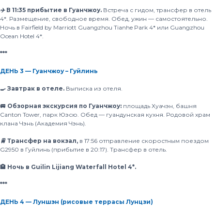
✈️ В 11:35 прибытие в Гуанчжоу.
Встреча с гидом, трансфер в отель
4*. Размещение, свободное время. Обед, ужин — самостоятельно.
Ночь в Fairfield by Marriott Guangzhou Tianhe Park 4* или Guangzhou
Ocean Hotel 4*.
***
ДЕНЬ 3 — Гуанчжоу – Гуйлинь
🍳 Завтрак в отеле.
Выписка из отеля.
🚐 Обзорная экскурсия по Гуанчжоу:
площадь Хуачэн, башня
Canton Tower, парк Юэсю. Обед — гуандунская кухня. Родовой храм
клана Чэнь (Академия Чэнь).
🚆 Трансфер на вокзал,
в 17:56 отправление скоростным поездом
G2950 в Гуйлинь (прибытие в 20:17). Трансфер в отель.
🏨 Ночь в Guilin Lijiang Waterfall Hotel 4*.
***
ДЕНЬ 4 — Луншэн (рисовые террасы Лунцзи)