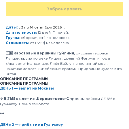
Забронировать
Даты:
с 3 по 14 сентября 2026 г.
Длительность:
12 дней | 11 ночей.
Группа:
сборная, от 1-го человека.
Стоимость:
от 1 535 $ на человека.
🇨🇳 Карстовые вершины Гуйлиня,
рисовые террасы
Лунцзи, круиз по реке Лицзян, древний Фэнхуан и горы
«Аватар» в Чжанцзяцзе. Лифт Байлун, стеклянный мост,
канатная дорога к «Небесным вратам». Природные чудеса Юга
Китая.
ОПИСАНИЕ ПРОГРАММЫ
ОПИСАНИЕ ПРОГРАММЫ
ДЕНЬ 1 — вылет из Москвы
✈️ В 21:15 вылет из Шереметьево-С
прямым рейсом CZ 656 в
Гуанчжоу. Ночь в самолёте.
***
ДЕНЬ 2 — прибытие в Гуанчжоу