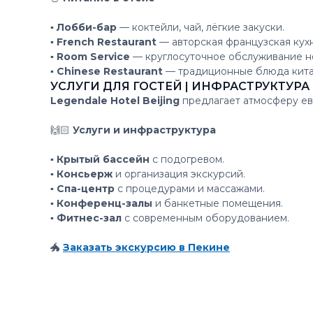
▪️ Лобби-бар
— коктейли, чай, лёгкие закуски.
▪️ French Restaurant
— авторская французская кухн
▪️ Room Service
— круглосуточное обслуживание н
▪️ Chinese Restaurant
— традиционные блюда кита
УСЛУГИ ДЛЯ ГОСТЕЙ | ИНФРАСТРУКТУРА
Legendale Hotel Beijing
предлагает атмосферу ев
🙌🏻
Услуги и инфраструктура
▪️ Крытый бассейн
с подогревом.
▪️ Консьерж
и организация экскурсий.
▪️ Спа-центр
с процедурами и массажами.
▪️ Конференц-залы
и банкетные помещения.
▪️ Фитнес-зал
с современным оборудованием.
🐲
Заказать экскурсию в Пекине