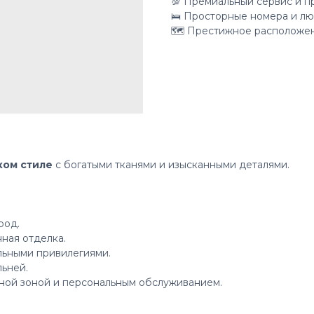
💯 Премиальный сервис и п
🛌 Просторные номера и лю
🗺 Престижное расположен
ком стиле
с богатыми тканями и изысканными деталями.
род.
ная отделка.
льными привилегиями.
ьней.
ной зоной и персональным обслуживанием.