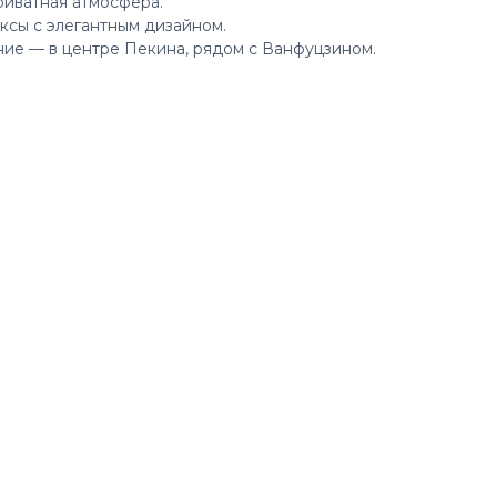
риватная атмосфера.
ксы с элегантным дизайном.
ие — в центре Пекина, рядом с Ванфуцзином.