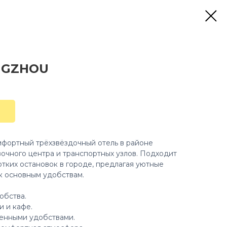
NGZHOU
фортный трёхзвёздочный отель в районе
вочного центра и транспортных узлов. Подходит
отких остановок в городе, предлагая уютные
 к основным удобствам.
добства.
и и кафе.
менными удобствами.