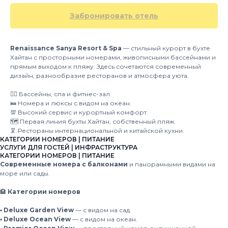
Забронировать отель
Renaissance Sanya Resort & Spa
— стильный курорт в бухте
Хайтан с просторными номерами, живописными бассейнами и
прямым выходом к пляжу. Здесь сочетаются современный
дизайн, разнообразие ресторанов и атмосфера уюта.
👍🏻 Бассейны, спа и фитнес-зал.
🛌 Номера и люксы с видом на океан.
💯 Высокий сервис и курортный комфорт.
🗺 Первая линия бухты Хайтан, собственный пляж.
🦑 Рестораны интернациональной и китайской кухни.
КАТЕГОРИИ НОМЕРОВ | ПИТАНИЕ
УСЛУГИ ДЛЯ ГОСТЕЙ | ИНФРАСТРУКТУРА
КАТЕГОРИИ НОМЕРОВ | ПИТАНИЕ
Современные номера с балконами
и панорамными видами на
море или сады.
🏨
Категории номеров
▪️ Deluxe Garden View
— с видом на сад.
▪️ Deluxe Ocean View
— с видом на океан.