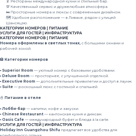
🦑 Рестораны международной кухни и стильный бар.
💯 Качественный сервис и дружелюбная атмосфера.
🛌 Просторные номера и люксы с современным дизайном.
🗺 Удобное расположение — в Ливане, рядом с улицей
Шансяцзю.
КАТЕГОРИИ НОМЕРОВ | ПИТАНИЕ
УСЛУГИ ДЛЯ ГОСТЕЙ | ИНФРАСТРУКТУРА
КАТЕГОРИИ НОМЕРОВ | ПИТАНИЕ
Номера оформлены в светлых тонах,
с большими окнами и
рабочей зоной.
🏨
Категории номеров
▪️ Superior Room
— уютный номер с базовыми удобствами.
▪️ Deluxe Room
— просторнее, с улучшенной отделкой.
▪️ Executive Room
— дополнительные привилегии и доступ в лаунж.
▪️ Suite
— роскошный люкс с гостиной и спальней.
🍜
Питание в отеле
▪️ Лобби-бар
— напитки, кофе и закуски.
▪️ Chinese Restaurant
— кантонская кухня и димсам.
▪️ Oasis Cafe
— международный буфет и блюда à la carte.
УСЛУГИ ДЛЯ ГОСТЕЙ | ИНФРАСТРУКТУРА
Holiday Inn Guangzhou Shifu
предлагает все удобства для
комфортного отдыха.