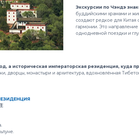
Экскурсии по Чэндэ зна
буддийскими храмами и жи
создают редкое для Китая 
гармонии. Это направлени
однодневной поездки и глу
од, а историческая императорская резиденция, куда п
рки, дворцы, монастыри и архитектура, вдохновлённая Тибет
РЕЗИДЕНЦИЯ
山庄
.
ьлуне.