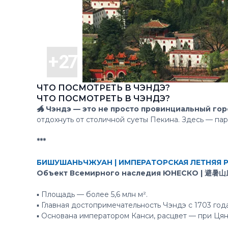
ЧТО ПОСМОТРЕТЬ В ЧЭНДЭ?
ЧТО ПОСМОТРЕТЬ В ЧЭНДЭ?
🐲 Чэндэ — это не просто провинциальный гор
отдохнуть от столичной суеты Пекина. Здесь — па
***
БИШУШАНЬЧЖУАН | ИМПЕРАТОРСКАЯ ЛЕТНЯЯ 
Объект Всемирного наследия ЮНЕСКО | 避暑
▪️ Площадь — более 5,6 млн м².
▪️ Главная достопримечательность Чэндэ с 1703 года
▪️ Основана императором Канси, расцвет — при Цян