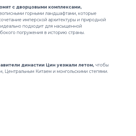
комят с дворцовыми комплексами,
вописными горными ландшафтами, которые
сочетание имперской архитектуры и природной
е идеально подходит для насыщенной
бокого погружения в историю страны.
равители династии Цин уезжали летом,
чтобы
ом, Центральным Китаем и монгольскими степями.