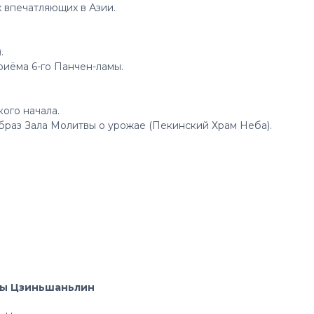
х впечатляющих в Азии.
.
риёма 6-го Панчен-ламы.
ого начала.
образ Зала Молитвы о урожае (Пекинский Храм Неба).
ны Цзиньшаньлин