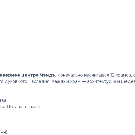
севернее центра Чэндэ.
Изначально насчитывал 12 храмов, 
го духовного наследия. Каждый храм — архитектурный шедев
тва.
ца Потала в Лхасе.
нн).