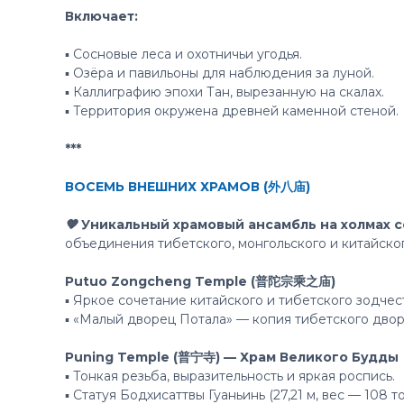
Включает:
▪️ Сосновые леса и охотничьи угодья.
▪️ Озёра и павильоны для наблюдения за луной.
▪️ Каллиграфию эпохи Тан, вырезанную на скалах.
▪️ Территория окружена древней каменной стеной.
***
ВОСЕМЬ ВНЕШНИХ ХРАМОВ (外八庙)
🧡 Уникальный храмовый ансамбль на холмах 
объединения тибетского, монгольского и китайско
Putuo Zongcheng Temple (普陀宗乘之庙)
▪ Яркое сочетание китайского и тибетского зодчес
▪ «Малый дворец Потала» — копия тибетского двор
Puning Temple (普宁寺) — Храм Великого Будды
▪ Тонкая резьба, выразительность и яркая роспись.
▪ Статуя Бодхисаттвы Гуаньинь (27,21 м, вес — 108 то