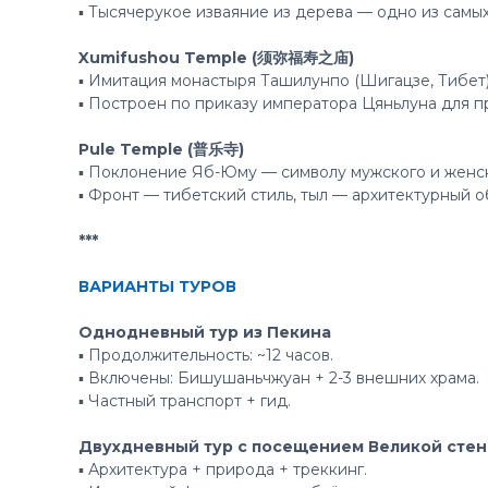
▪ Тысячерукое изваяние из дерева — одно из самы
Xumifushou Temple (须弥福寿之庙)
▪ Имитация монастыря Ташилунпо (Шигацзе, Тибет)
▪ Построен по приказу императора Цяньлуна для п
Pule Temple (普乐寺)
▪ Поклонение Яб-Юму — символу мужского и женск
▪ Фронт — тибетский стиль, тыл — архитектурный 
***
ВАРИАНТЫ ТУРОВ
Однодневный тур из Пекина
▪ Продолжительность: ~12 часов.
▪ Включены: Бишушаньчжуан + 2-3 внешних храма.
▪ Частный транспорт + гид.
Двухдневный тур с посещением Великой сте
▪ Архитектура + природа + треккинг.