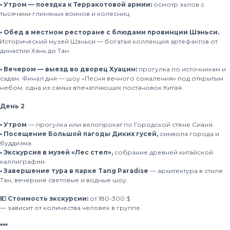
▪️ Утром — поездка к Терракотовой армии:
осмотр залов с
тысячами глиняных воинов и колесниц.
▪️ Обед в местном ресторане с блюдами провинции Шэньси.
Исторический музей Шэньси — богатая коллекция артефактов от
династии Хань до Тан.
▪️ Вечером — выезд во дворец Хуацин:
прогулка по источникам и
садам. Финал дня — шоу «Песня вечного сожаления» под открытым
небом, одна из самых впечатляющих постановок Китая.
День 2
▪️ Утром
— прогулка или велопрокат по Городской стене Сианя.
▪️ Посещение Большой пагоды Диких гусей,
символа города и
буддизма.
▪️ Экскурсия в музей «Лес стел»,
собрание древней китайской
каллиграфии.
▪️ Завершение тура в парке Tang Paradise
— архитектура в стиле
Тан, вечерние световые и водные шоу.
💴 Стоимость экскурсии:
от 180-300 $.
— зависит от количества человек в группе.
***