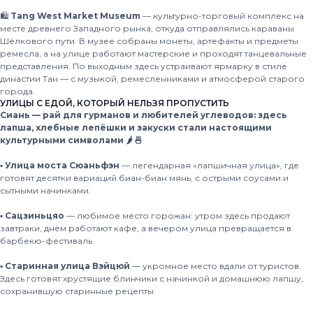
🛍
Tang West Market Museum
— культурно-торговый комплекс на
месте древнего Западного рынка, откуда отправлялись караваны
Шёлкового пути. В музее собраны монеты, артефакты и предметы
ремесла, а на улице работают мастерские и проходят танцевальные
представления. По выходным здесь устраивают ярмарку в стиле
династии Тан — с музыкой, ремесленниками и атмосферой старого
города.
УЛИЦЫ С ЕДОЙ, КОТОРЫЙ НЕЛЬЗЯ ПРОПУСТИТЬ
Сиань — рай для гурманов и любителей углеводов: здесь
лапша, хлебные лепёшки и закуски стали настоящими
культурными символами 🌶 🍜
▪️
Улица моста Сюаньфэн
— легендарная «лапшичная улица», где
готовят десятки вариаций биан-биан мянь, с острыми соусами и
сытными начинками.
▪️
Сацзиньцяо
— любимое место горожан: утром здесь продают
завтраки, днём работают кафе, а вечером улица превращается в
барбекю-фестиваль.
▪️
Старинная улица Вэйцюй
— укромное место вдали от туристов.
Здесь готовят хрустящие блинчики с начинкой и домашнюю лапшу,
сохранившую старинные рецепты.