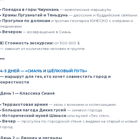
▪️ Поездка в горы Чжуннань
— живописные маршруты.
▪️ Храмы Лугуаньтай и Тяньдунь
— даосские и буддийские святыни.
▪️ Прогулки по долинам
и тропам геопарка ЮНЕСКО с озёрами и
ледниками.
▪️ Вечером
— возвращение в Сиань.
💴 Стоимость экскурсии:
от 300-500 $.
— зависит от количества человек в группе.
***
4-5 ДНЕЙ — «СИАНЬ И ШЁЛКОВЫЙ ПУТЬ»
— маршрут для тех, кто хочет совместить город и
окрестности
День 1 — Классика Сианя
▪️ Терракотовая армия
— залы с воинами и колесницами.
▪️ Большая пагода Диких гусей
— символ города.
▪️ Исторический музей Шэньси
или музей «Лес стел».
▪️ Вечер
— прогулка по городской стене с видами на старый и новый
город.
День 2 — Дворец и легенды