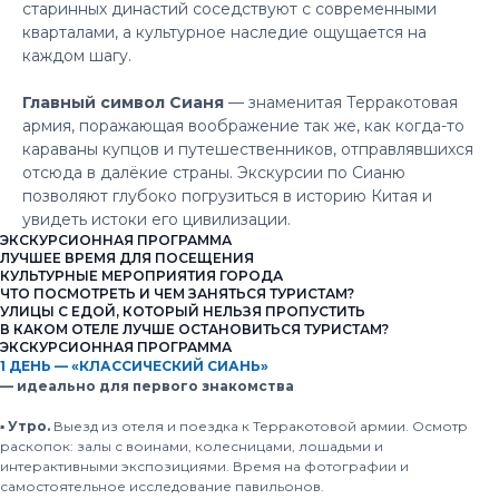
старинных династий соседствуют с современными
кварталами, а культурное наследие ощущается на
каждом шагу.
Главный символ Сианя
— знаменитая Терракотовая
армия, поражающая воображение так же, как когда-то
караваны купцов и путешественников, отправлявшихся
отсюда в далёкие страны. Экскурсии по Сианю
позволяют глубоко погрузиться в историю Китая и
увидеть истоки его цивилизации.
ЭКСКУРСИОННАЯ ПРОГРАММА
ЛУЧШЕЕ ВРЕМЯ ДЛЯ ПОСЕЩЕНИЯ
КУЛЬТУРНЫЕ МЕРОПРИЯТИЯ ГОРОДА
ЧТО ПОСМОТРЕТЬ И ЧЕМ ЗАНЯТЬСЯ ТУРИСТАМ?
УЛИЦЫ С ЕДОЙ, КОТОРЫЙ НЕЛЬЗЯ ПРОПУСТИТЬ
В КАКОМ ОТЕЛЕ ЛУЧШЕ ОСТАНОВИТЬСЯ ТУРИСТАМ?
ЭКСКУРСИОННАЯ ПРОГРАММА
1 ДЕНЬ — «КЛАССИЧЕСКИЙ СИАНЬ»
— идеально для первого знакомства
▪️ Утро.
Выезд из отеля и поездка к Терракотовой армии. Осмотр
раскопок: залы с воинами, колесницами, лошадьми и
интерактивными экспозициями. Время на фотографии и
самостоятельное исследование павильонов.