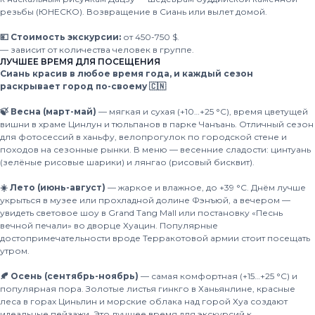
резьбы (ЮНЕСКО). Возвращение в Сиань или вылет домой.
💴 Стоимость экскурсии:
от 450-750 $.
— зависит от количества человек в группе.
ЛУЧШЕЕ ВРЕМЯ ДЛЯ ПОСЕЩЕНИЯ
Сиань красив в любое время года, и каждый сезон
раскрывает город по-своему 🇨🇳
🍃 Весна (март-май)
— мягкая и сухая (+10…+25 °C), время цветущей
вишни в храме Цинлун и тюльпанов в парке Чанъань. Отличный сезон
для фотосессий в ханьфу, велопрогулок по городской стене и
походов на сезонные рынки. В меню — весенние сладости: цинтуань
(зелёные рисовые шарики) и лянгао (рисовый бисквит).
☀️ Лето (июнь-август)
— жаркое и влажное, до +39 °C. Днём лучше
укрыться в музее или прохладной долине Фэнъюй, а вечером —
увидеть световое шоу в Grand Tang Mall или постановку «Песнь
вечной печали» во дворце Хуацин. Популярные
достопримечательности вроде Терракотовой армии стоит посещать
утром.
🍂 Осень (сентябрь-ноябрь)
— самая комфортная (+15…+25 °C) и
популярная пора. Золотые листья гинкго в Ханьянлине, красные
леса в горах Циньлин и морские облака над горой Хуа создают
идеальные пейзажи. Это лучшее время для экскурсий к