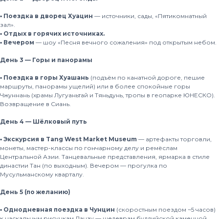
▪️ Поездка в дворец Хуацин
— источники, сады, «Пятикомнатный
зал».
▪️ Отдых в горячих источниках.
▪️ Вечером
— шоу «Песня вечного сожаления» под открытым небом.
День 3 — Горы и панорамы
▪️ Поездка в горы Хуашань
(подъём по канатной дороге, пешие
маршруты, панорамы ущелий) или в более спокойные горы
Чжуннань (храмы Лугуаньтай и Тяньдунь, тропы в геопарке ЮНЕСКО).
Возвращение в Сиань.
День 4 — Шёлковый путь
▪️ Экскурсия в Tang West Market Museum
— артефакты торговли,
монеты, мастер-классы по гончарному делу и ремёслам
Центральной Азии. Танцевальные представления, ярмарка в стиле
династии Тан (по выходным). Вечером — прогулка по
Мусульманскому кварталу.
День 5 (по желанию)
▪️ Однодневная поездка в Чунцин
(скоростным поездом ~5 часов)
к наскальным рисункам Дацзу — шедеврам буддийской каменной