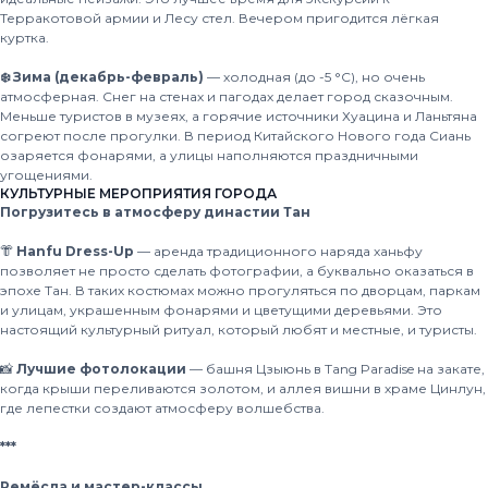
Терракотовой армии и Лесу стел. Вечером пригодится лёгкая
куртка.
❄️ Зима (декабрь-февраль)
— холодная (до -5 °C), но очень
атмосферная. Снег на стенах и пагодах делает город сказочным.
Меньше туристов в музеях, а горячие источники Хуацина и Ланьтяна
согреют после прогулки. В период Китайского Нового года Сиань
озаряется фонарями, а улицы наполняются праздничными
угощениями.
КУЛЬТУРНЫЕ МЕРОПРИЯТИЯ ГОРОДА
Погрузитесь в атмосферу династии Тан
👘
Hanfu Dress-Up
— аренда традиционного наряда ханьфу
позволяет не просто сделать фотографии, а буквально оказаться в
эпохе Тан. В таких костюмах можно прогуляться по дворцам, паркам
и улицам, украшенным фонарями и цветущими деревьями. Это
настоящий культурный ритуал, который любят и местные, и туристы.
📸
Лучшие фотолокации
— башня Цзыюнь в Tang Paradise на закате,
когда крыши переливаются золотом, и аллея вишни в храме Цинлун,
где лепестки создают атмосферу волшебства.
***
Ремёсла и мастер-классы