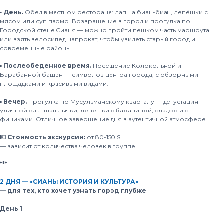
▪️ День.
Обед в местном ресторане: лапша биан-биан, лепёшки с
мясом или суп паомо. Возвращение в город и прогулка по
Городской стене Сианя — можно пройти пешком часть маршрута
или взять велосипед напрокат, чтобы увидеть старый город и
современные районы.
▪️ Послеобеденное время.
Посещение Колокольной и
Барабанной башен — символов центра города, с обзорными
площадками и красивыми видами.
▪️ Вечер.
Прогулка по Мусульманскому кварталу — дегустация
уличной еды: шашлычки, лепёшки с бараниной, сладости с
финиками. Отличное завершение дня в аутентичной атмосфере.
💴 Стоимость экскурсии:
от 80-150 $.
— зависит от количества человек в группе.
***
2 ДНЯ — «СИАНЬ: ИСТОРИЯ И КУЛЬТУРА»
— для тех, кто хочет узнать город глубже
День 1