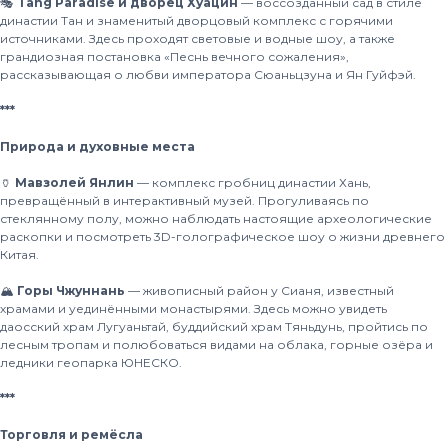
🎭
Tang Paradise и дворец Хуацин
— воссозданный сад в стиле
династии Тан и знаменитый дворцовый комплекс с горячими
источниками. Здесь проходят световые и водные шоу, а также
грандиозная постановка «Песнь вечного сожаления»,
рассказывающая о любви императора Сюаньцзуна и Ян Гуйфэй.
***
Природа и духовные места
🏺
Мавзолей Янлин
— комплекс гробниц династии Хань,
превращённый в интерактивный музей. Прогуливаясь по
стеклянному полу, можно наблюдать настоящие археологические
раскопки и посмотреть 3D-голографическое шоу о жизни древнего
Китая.
🏔
Горы Чжуннань
— живописный район у Сианя, известный
храмами и уединёнными монастырями. Здесь можно увидеть
даосский храм Лугуаньтай, буддийский храм Тяньдунь, пройтись по
лесным тропам и полюбоваться видами на облака, горные озёра и
ледники геопарка ЮНЕСКО.
***
Торговля и ремёсла