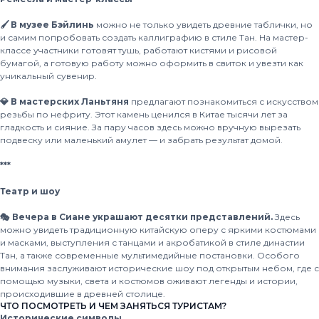
🖌 В музее Бэйлинь
можно не только увидеть древние таблички, но
и самим попробовать создать каллиграфию в стиле Тан. На мастер-
классе участники готовят тушь, работают кистями и рисовой
бумагой, а готовую работу можно оформить в свиток и увезти как
уникальный сувенир.
💎 В мастерских Ланьтяня
предлагают познакомиться с искусством
резьбы по нефриту. Этот камень ценился в Китае тысячи лет за
гладкость и сияние. За пару часов здесь можно вручную вырезать
подвеску или маленький амулет — и забрать результат домой.
***
Театр и шоу
🎭 Вечера в Сиане украшают десятки представлений.
Здесь
можно увидеть традиционную китайскую оперу с яркими костюмами
и масками, выступления с танцами и акробатикой в стиле династии
Тан, а также современные мультимедийные постановки. Особого
внимания заслуживают исторические шоу под открытым небом, где с
помощью музыки, света и костюмов оживают легенды и истории,
происходившие в древней столице.
ЧТО ПОСМОТРЕТЬ И ЧЕМ ЗАНЯТЬСЯ ТУРИСТАМ?
Исторические символы