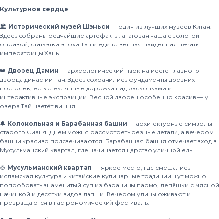
Культурное сердце
🏛
Исторический музей Шэньси
— один из лучших музеев Китая.
Здесь собраны редчайшие артефакты: агатовая чаша с золотой
оправой, статуэтки эпохи Тан и единственная найденная печать
императрицы Хань.
👑
Дворец Дамин
— археологический парк на месте главного
дворца династии Тан. Здесь сохранились фундаменты древних
построек, есть стеклянные дорожки над раскопками и
интерактивные экспозиции. Весной дворец особенно красив — у
озера Тай цветёт вишня.
🔔
Колокольная и Барабанная башни
— архитектурные символы
старого Сианя. Днём можно рассмотреть резные детали, а вечером
башни красиво подсвечиваются. Барабанная башня отмечает вход в
Мусульманский квартал, где начинается царство уличной еды.
🍲
Мусульманский квартал
— яркое место, где смешались
исламская культура и китайские кулинарные традиции. Тут можно
попробовать знаменитый суп из баранины паомо, лепёшки с мясной
начинкой и десятки видов лапши. Вечером улицы оживают и
превращаются в гастрономический фестиваль.