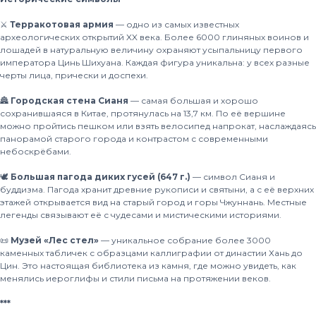
⚔️
Терракотовая армия
— одно из самых известных
археологических открытий XX века. Более 6000 глиняных воинов и
лошадей в натуральную величину охраняют усыпальницу первого
императора Цинь Шихуана. Каждая фигура уникальна: у всех разные
черты лица, прически и доспехи.
🏯
Городская стена Сианя
— самая большая и хорошо
сохранившаяся в Китае, протянулась на 13,7 км. По её вершине
можно пройтись пешком или взять велосипед напрокат, наслаждаясь
панорамой старого города и контрастом с современными
небоскрёбами.
🕊
Большая пагода диких гусей (647 г.)
— символ Сианя и
буддизма. Пагода хранит древние рукописи и святыни, а с её верхних
этажей открывается вид на старый город и горы Чжуннань. Местные
легенды связывают её с чудесами и мистическими историями.
📜
Музей «Лес стел»
— уникальное собрание более 3000
каменных табличек с образцами каллиграфии от династии Хань до
Цин. Это настоящая библиотека из камня, где можно увидеть, как
менялись иероглифы и стили письма на протяжении веков.
***