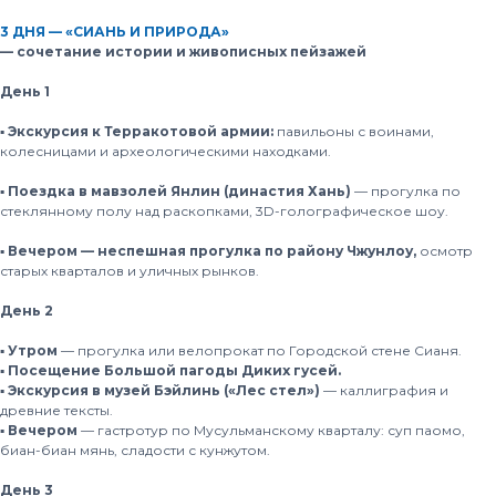
3 ДНЯ — «СИАНЬ И ПРИРОДА»
— cочетание истории и живописных пейзажей
День 1
▪️ Экскурсия к Терракотовой армии:
павильоны с воинами,
колесницами и археологическими находками.
▪️ Поездка в мавзолей Янлин (династия Хань)
— прогулка по
стеклянному полу над раскопками, 3D-голографическое шоу.
▪️ Вечером — неспешная прогулка по району Чжунлоу,
осмотр
старых кварталов и уличных рынков.
День 2
▪️ Утром
— прогулка или велопрокат по Городской стене Сианя.
▪️ Посещение Большой пагоды Диких гусей.
▪️ Экскурсия в музей Бэйлинь («Лес стел»)
— каллиграфия и
древние тексты.
▪️ Вечером
— гастротур по Мусульманскому кварталу: суп паомо,
биан-биан мянь, сладости с кунжутом.
День 3